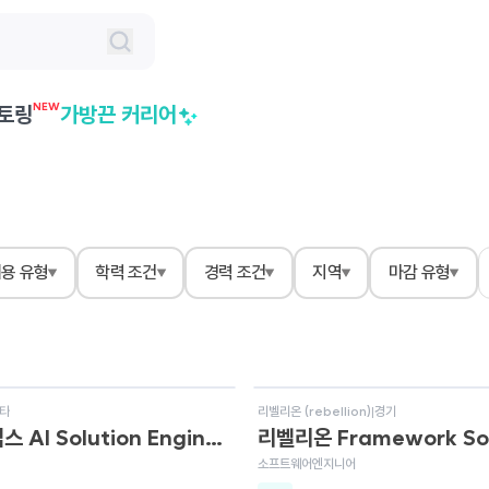
NEW
토링
가방끈 커리어
용 유형
학력 조건
경력 조건
지역
마감 유형
용
상시채용
타
리벨리온 (rebellion)
|
경기
나니아랩스 AI Solution Engineer
소프트웨어엔지니어