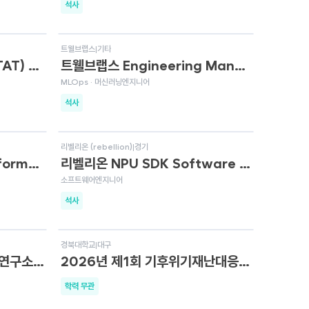
석사
상시채용
트웰브랩스
|
기타
드림씨아이에스 통계 팀 (STAT) Statistician 채용
트웰브랩스 Engineering Manager, ML Research Engineer, Marengo
MLOps · 머신러닝엔지니어
석사
상시채용
리벨리온 (rebellion)
|
경기
AMD Senior Staff Performance Software Engineer, AI/HPC libraries
리벨리온 NPU SDK Software Engineer
소프트웨어엔지니어
석사
D-6
경북대학교
|
대구
2026년 분자과학융합기술연구소 연구교수 공개 채용 공고
2026년 제1회 기후위기재난대응연구소 연구초빙교수 채용 공고
학력 무관