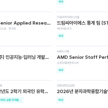
석사
용
상시채용
드림씨아이에스
|
서울
Lunit Senior Applied Research Scientist · Precision Oncology
스트 · 연구원
데이터분석가
석사
용
상시채용
AMD
|
서울
포인드(주) 인공지능·딥러닝 개발자 채용 (경력)
소프트웨어엔지니어
석사
D-4
북
강원대학교
|
강원
2026학년도 2학기 외국인 유학생 교양 한국어 강의 전담 객원교수 모집 공고
석사 이상 (한국어 교원 자격증 소지자)
박사