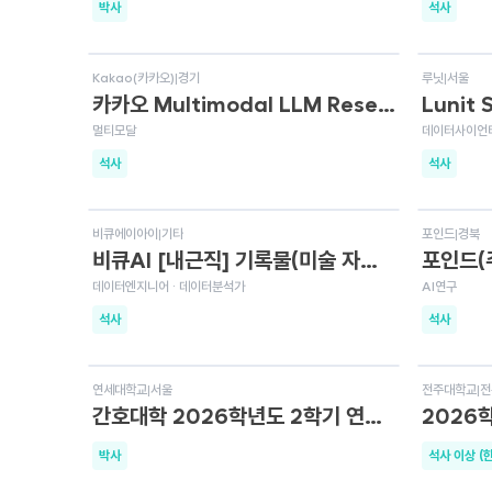
박사
석사
상시채용
상시채
Kakao(카카오)
|
경기
루닛
|
서울
카카오 Multimodal LLM Research Engineer (경력)
멀티모달
데이터사이언티
석사
석사
상시채용
상시채
비큐에이아이
|
기타
포인드
|
경북
비큐AI [내근직] 기록물(미술 자료) DB 구축/검수 인력 모집
데이터엔지니어 · 데이터분석가
AI연구
석사
석사
D-6
D-3
연세대학교
|
서울
전주대학교
|
전
간호대학 2026학년도 2학기 연구교수 채용공고(추가)
박사