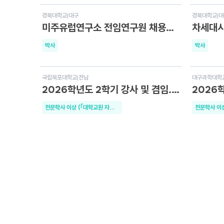
D-8
D-6
경북대학교
|
대구
경북대학교
|
대
미주유럽연구소 전임연구원 채용공고(사회학)
박사
박사
D-2
D-4
국립목포대학교
|
전남
대구과학대학
2026학년도 2학기 강사 및 겸임.초빙교원 공개채용 2차 공고
전문학사 이상 (｢대학교원 자격기준 등에 관한 규정｣ 제2조에 따른 자격기준)
D-4
D-10
충남도립대학교
|
충남
부산대학교
|
부
2026학년도 충남도립대학교 조교 공개경쟁채용 공고(12차)
전문학사 이상
석사 이상
D-4
D-18
서울장신대학교
|
경기
서강대학교
|
서
2026학년도 2학기 외국인 학생 교육담당 신규 교원 초빙 공고