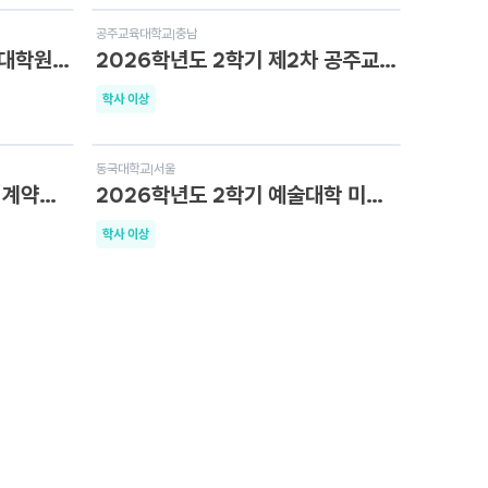
D-4
공주교육대학교
|
충남
경북대학교 데이터사이언스대학원 겸임교원 초빙 공고
2026학년도 2학기 제2차 공주교육대학교 강사채용 공고
학사 이상
D-4
동국대학교
|
서울
2026년 대학혁신지원사업 계약직 연구원(박사급) 채용 공고
2026학년도 2학기 예술대학 미술학부 강사 채용 공고
학사 이상
D-6
부산대학교
|
부산
부산대학교 G-램프(LAMP)사업단 램프 포닥 22차 공개채용(연장)
부산대학교 교육학과 BK21 교육의 사회적 책임 연구단 행정직원 공개 채용
학력 무관
D-3
성공회대학교
|
서울
강사교원(한국어,경영학,사회복지학) 초빙 공고
2026학년도 2학기 12차 겸임교원 공개채용 공고