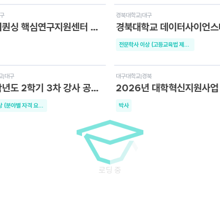
D-3
구
경북대학교
|
대구
차세대시퀀싱 핵심연구지원센터 연구초빙교수 채용공고
전문학사 이상 (고등교육법 제16조의 규정에 의한 조교수 이상 자격기준에 해당하는 자)
D-6
교
|
대구
대구대학교
|
경북
2026학년도 2학기 3차 강사 공개채용 공고
전문학사 이상 (분야별 자격 요건 참고)
박사
D-1
산
부산대학교
|
부산
부산대학교 교무처 교수학습지원센터 자체직원(전임연구원) 공개채용 공고
박사
D-4
울
서울장신대학교
|
경기
2027학년도 1학기 전임교원 공개초빙 공고