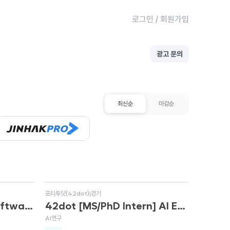
로그인
/
회원가입
광고 문의
최신순
마감순
상시채용
포티투닷(42dot)
|
경기
리벨리온 Framework Software Engineer
42dot [MS/PhD Intern] AI Engineer (정규직 전환형)
AI연구