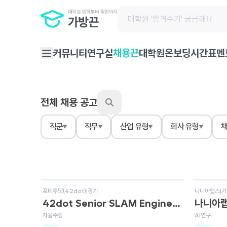
채용끈
커뮤니티
연구실
대학원온보딩
시간표
멘
전체 채용 공고
직군
직무
산업 유형
회사 유형
채
상시채용
상시채
포티투닷(42dot)
|
경기
나니아랩스
|
기
42dot Senior SLAM Engineer (Autonomous Driving)
자율주행
AI연구