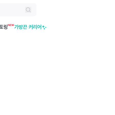
NEW
토링
가방끈 커리어