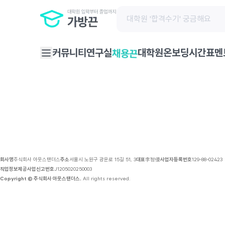
채용 공고 | 가방끈
커뮤니티
연구실
대학원온보딩
시간표
멘
채용끈
회사명
주식회사 아웃스탠더스
주소
서울시 노원구 광운로 15길 51, 3
대표
李智優
사업자등록번호
129-88-02423
직업정보제공사업신고번호
J1205020250003
Copyright © 주식회사 아웃스탠더스.
All rights reserved.