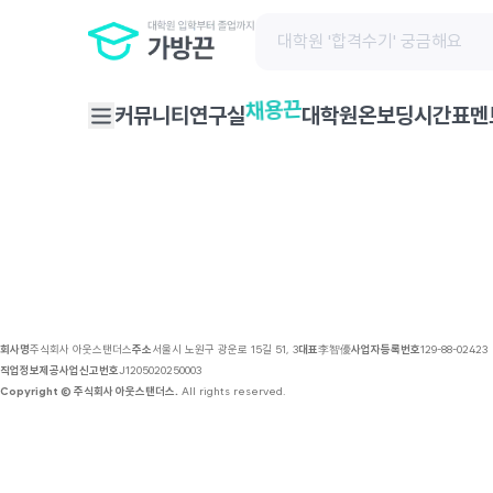
채용 공고 | 가방끈
채용끈
커뮤니티
연구실
대학원온보딩
시간표
멘
회사명
주식회사 아웃스탠더스
주소
서울시 노원구 광운로 15길 51, 3
대표
李智優
사업자등록번호
129-88-02423
직업정보제공사업신고번호
J1205020250003
Copyright © 주식회사 아웃스탠더스.
All rights reserved.