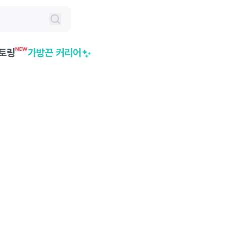
NEW
토링
가방끈 커리어