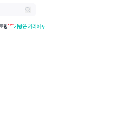
NEW
토링
가방끈 커리어