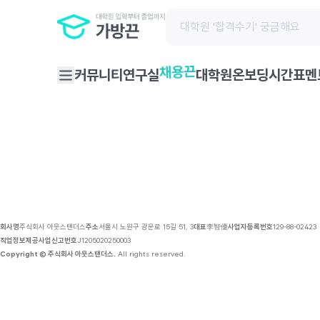
채용 공고 | 가방끈
커뮤니티
연구실
대학원온보딩
시간표
멘
채용끈
회사명
주식회사 아웃스탠더스
주소
서울시 노원구 광운로 15길 51, 3
대표
李智優
사업자등록번호
129-88-02423
직업정보제공사업신고번호
J1205020250003
Copyright © 주식회사 아웃스탠더스.
All rights reserved.