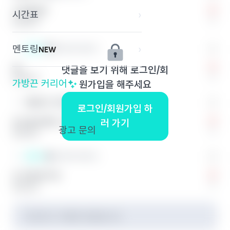
기초통계?
시간표
›
0
답글 달기
멘토링
›
끈쓴이
이화여자대학교
NEW
네,,
댓글을 보기 위해 로그인/회
0
답글 달기
가방끈 커리어
›
원가입을 해주세요
익명의 끈 1
충남대학교
로그인/회원가입 하
논쓰남보세요. 굳이 다 이해할 필요 없음
러 가기
광고 문의
0
답글 달기
끈쓴이
이화여자대학교
오 무료인가요
0
답글 달기
작성자가 삭제한 댓글입니다.