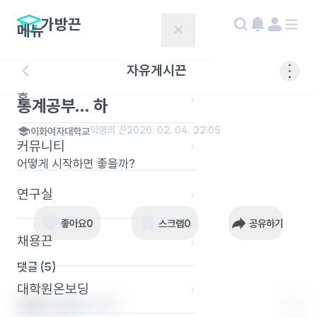
가방끈
메뉴
✕
자유게시끈
홈
›
통계공부… 하
익명의 끈
2026. 02. 04. 22:05
이화여자대학교
커뮤니티
›
어떻게 시작하면 좋을까?
연구실
›
좋아요
0
스크랩
0
공유하기
채용끈
›
댓글 (
5
)
대학원온보딩
›
익명의 끈 1
충남대학교