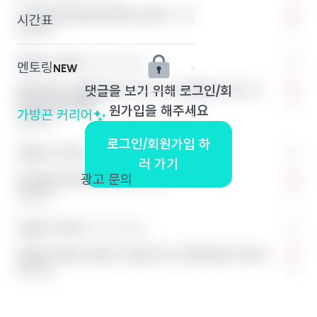
무난하게 메디힐 마데카소사이드 ㅊㅊ
시간표
›
0
답글 달기
익명의 끈 2
한국외국어대학교
멘토링
›
NEW
바이오던스 콜라겐 마스크 이거 그냥 붙이고 자는 거
댓글을 보기 위해 로그인/회
0
비싼데 엄청 좋아
원가입을 해주세요
가방끈 커리어
›
답글 달기
로그인/회원가입 하
익명의 끈 2
한국외국어대학교
러 가기
광고 문의
듀이셀 프라이빗 케어 마스크팩
0
답글 달기
익명의 끈 2
한국외국어대학교
아비브 어성초 아비브 수분초 마스크팩 엄청 초크초크
0
답글 달기