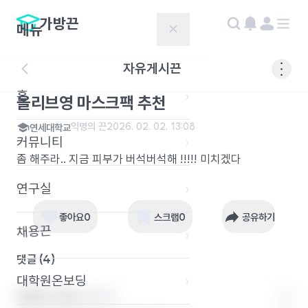
가방끈
메뉴
✕
자유게시끈
홈
›
올리브영 마스크팩 추천
익명의 끈
2026. 02. 02. 13:08
연세대학교
커뮤니티
›
좀 해주라.. 지금 피부가 버석버석해 !!!!! 미치겠다
연구실
›
좋아요
0
스크랩
0
공유하기
채용끈
›
댓글 (
4
)
대학원온보딩
›
익명의 끈 1
연세대학교