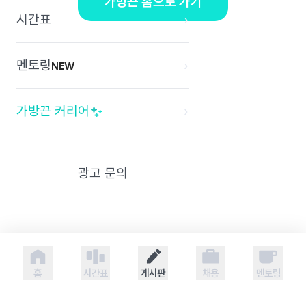
가방끈 홈으로 가기
시간표
›
멘토링
›
NEW
가방끈 커리어
›
광고 문의
홈
시간표
게시판
채용
멘토링