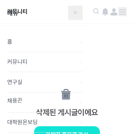
커뮤니티
메뉴
✕
홈
›
커뮤니티
›
연구실
›
채용끈
›
삭제된 게시글이에요
대학원온보딩
›