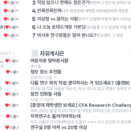
3
직업 없으니 연애도 힘든건가
나는 오늘 혼술바를 갈 것이야 가본사람?! 후기좀!
0
19
4
진짜진짜진짜
니니까... 자기소개도 뭐가 어렵네 아휴 슬프다
너무 외로운데 대학원 네트워킹하면 새로운 사람 만날
0
17
5
이상형 vs 끌리는 사람
있으려나ㅜ
갑자기 인생에
0
16
6
8월 6일 목요일 1PM
나 오늘 로테소개팅 가본당
🎓 미국 TOP 대학 박사과정, 어떻게 준비해야 할까요? 미국 박사
9
6
7
박사후 연구원들은 얼마 받나요?
 이상형이 전혀 안 끌리는 게 아니라 끌림의 정도가 40,60 정도로 후자가 더 커
학교경우...? 세전
0
13
자유게시끈
전체보기
[무료 웨비나] 논쓰남 SPSS 기초 통계 라이브 7/12일, 14일
마운자로 맞아본사람
7
0
...
후기좀..
청모 장소 추천좀
0
1
강남이나 신촌..!
다들 연구 외의 직업 생각하시는 거 있으세요? (플랜B)
0
0
...
잠깐 전화할 사람
0
0
10분 나ㅜ남자
0
0
치학연구소 들어가야하는데
0
1
연구실 5명 이하 vs 20명 이상
0
2