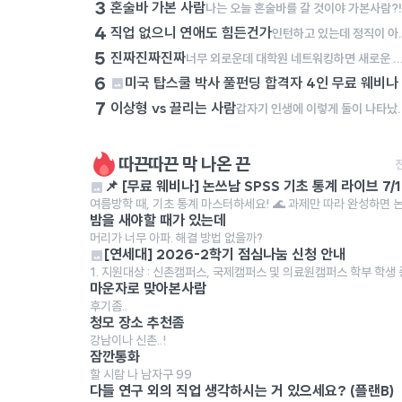
3
혼술바 가본 사람
4
직업 없으니 연애도 힘든건가
인턴하고 있는데 정직이 아
5
진짜진짜진짜
너무 외로운데 대학원 네트워킹하면 새로운 사람 만날 수 있을까....? 연구실에 갇혀
6
미국 탑스쿨 박사 풀펀딩 합격자 4인 무료 웨비나 
7
이상형 vs 끌리는 사람
갑자기 인생에 이렇게 둘이 나타났다면, 어느 분을 알아가보고 싶어?
따끈따끈 막 나온 끈
📌 
여름방학 때, 기초 통계 마스터하세요! 🌊 과제만 따라 완성하면 논문 
밤을 새야할 때가 있는데
머리가 너무 아파. 해결 방법 없을까?
[연세대] 2026-2학기 점심나눔 신청 안내
1. 지원대상 : 신촌캠퍼스, 국제캠퍼스 및 의료원캠퍼스 학부 학생 중 
마운자로 맞아본사람
후기좀..
청모 장소 추천좀
강남이나 신촌..!
잠깐통화
할 시람 나 남자구 99
다들 연구 외의 직업 생각하시는 거 있으세요? (플랜B)