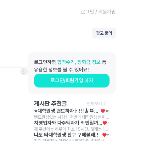
로그인
/
회원가입
광고 문의
로그인하면
합격수기, 장학금 정보
등
유용한 정보를 볼 수 있어요!
로그인/회원가입 하기
게시판 추천글
전체보기
⭐️대학원생 밴드하자ㅏ!!!🎸🥁🎹🎤⭐️
10
밴드관심있는 사람?! 저번에 대학원생분들 모여서 합주 한번해봤는데 넘 좋더라구..!!!! રલા 나는,, 단순 일회성이아니라.. 장기적으로 밴드를 하거싶어서..!🥺✨ 음악이라는 좋은 관심사를 통해서 여럿이서 모여서 같이 뭘한다는게 엄청 뿌듯하고 재밌더라구?!!! >< 한번도 안해봤어도 괜찮아 ..!! 전공이 아니어도 괜찮아!!!! 그냥 밴드하는거에 진심인 사람이면 돼. 정기적으로 모여서 같이 합주하구 얘기도 나누고 내가 대문자 N이라서 그런지 모르겠는데..ㅋㅋ 나중에 혹시라도 잘되면 우리만의 자작곡같은거 만들어서 내거나 유명한 곡들 커버해서 인스타 계정 만들어서 혹시 우리 밴드가 커질수도 있나 .. 헤헤 라는 이상한 생각을 하기도 하지만(?) 여튼 너무 딥하게는 생각하지말고 ..! 밴드에 관심있거나 하고싶으면 나에게 꼭꼭 말해주었으면 해 ..!!!!!!!!! 𖤐 같이 재밌는 밴드 하자,,. 🥺✨ 🙏🏻🥲✨
자영업자와 다주택자가 죄인일까요?
3
제 주변에는 하루에 최소 15시간, 많게는 19시간을 자기 몸과 영혼을 갈아서 자영업에 종사하는 이웃들이 있습니다. 이 분들은 순수 마진이라도 건지기 위해서 하루에 최소한 이 정도는 일해야 하고, 월 매출 6,000만 원을 넘기지 못하면 아르바이트생 월급도 주지 못하고 유지보수비에도 투자하지 못합니다. 그렇다보니 이 분들은 남녀 할 것 없이 1년에 쉬는 날이 1월 첫 날, 설날 당일, 추석 당일 밖에 없다고 이야기합니다. 그런데 과거 정부에서는 이 분들이 벌어들인 소득에 불필요하게 세금을 매기려 했고, 최저 시급도 너무 많이 올려서 코로나19 시기에는 이 분들이 애써 일구어 낸 사업을 접어야 하였습니다. 며칠 전 어느 대표님의 폐업을 돕는 일을 잠시 했습니다. 일을 하는 과정에서 켜켜이 쌓인 재고를 보며 마음이 너무 무거워졌습니다. 퇴근하고 학술논문을 쓰러 가는 길에 '사업을 하는 분들은 죄인인가?'라는 생각에 잠기곤 했습니다. 사업이란 이것이다! 도대체 사업을 하시는 분들이 무슨 죄를 지었길래 이러한 수모를 당해야만 하는지 이해가 가지 않습니다. 사업하는 분들을 조용히 응원하기라도 하면 몰라요. 그런데, 사업하는 분들이나 다주택자에 대해서 우리 사회는 저 분들을 적대시하기만 하고 저 분들에게서 돈을 뜯어내려고만 하고 있습니다. 우리는 이 분들이 낸 세금으로 살아가고 있는데, 이 분들의 입장이 되어 보기라도 했는지 모르겠습니다. 우연히 다주택자 분을 만나서 이야기를 나눠 봤습니다. "내가 국민학교 다녔을 때는 2명의 누나들과 4명의 형제들이랑 라면 한 봉지를 나눠서 먹을 정도로 힘들게 살았다. 중학생 때는 공납금을 제 때에 내지 못해서 쫓겨나는 것은 아닐까 불안해하며 살았다. 가난을 내 대에서 끊고, 내 자식과 손자들은 잘 살면 좋겠다는 일념으로 설날 당일과 추석 당일을 빼고 쉰 적이 없었고, 어렵게 모은 돈으로 불우한 청소년들한테 장학금도 주고 빌딩도 사고 아파트도 샀다. 그런데, 정부에서 가진 사람들에게 세금을 더 매기면 못 가진 사람들은 오히려 더 살기 힘들어진다. 다들 이걸 알기나 하는지 모르겠다." 사업을 하며 살아가는 사람들의 이야기는 조용히 묻히는 것이 너무 통탄스럽습니다. 다주택자들의 치열한 삶의 현장 또한 조용히 묻히는 것이 너무 아쉽습니다. 이런 이유로 저는 진보당이나 기본소득당 같은 반(反)기업 세력에 대해서는 그 글자를 보기만 해도 화가 치밀어오릅니다. 국민의힘이나 더불어민주당, 조국혁신당에서는 대기업 임원 출신(양향자 전 경기도지사 후보), 금융인 출신(김상욱 울산광역시장), 외국계 기업 출신(이언주 의원, 이해민 의원)이 꽤 있다 보니 경제 관념이 있는 사람들이 많다만 진보당이나 기본소득당에서는 사회생활을 해 본 사람이 단 한 명도 없어서 경제 관념이 없는 사람들이 많아 보입니다(보통 이런 부류들이 '투쟁', '분배'라는 말을 많이 씁니다). 그럼, 자영업자와 다주택자는 죄인일까요? 진짜 죄인은 '투쟁'과 '분배'를 외쳐대는 자들이 아닐까요?
나도 타대학원생 친구 구해볼래.!
5