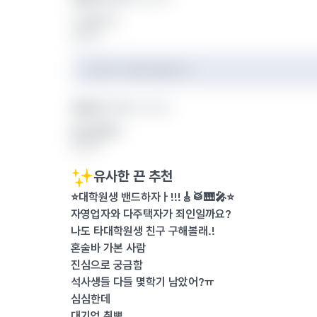
7. 왜사니?
답글 달기
작성자가 삭제한 댓글입니다.
익명의 끈 7
아주대학교
왜 입학했니
답글 달기
유사한 끈 추천
⭐️대학원생 밴드하자ㅏ!!!🎸🥁🎹🎤⭐️
자영업자와 다주택자가 죄인일까요?
나도 타대학원생 친구 구해볼래.!
혼술바 가본 사람
진심으로 궁금함
석사생들 다들 몇학기 남았어?ㅠ
심심한데
대기업 취뽀