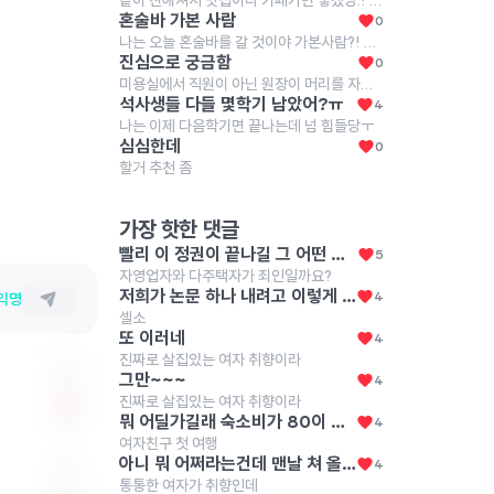
같이 친해져서 맛집이나 카페가면 좋겠당.! 학사때 코로나때라 대학친구를 못사귀었는데ㅜ 대학원서 친구 만들고싶어😁
혼술바 가본 사람
0
나는 오늘 혼술바를 갈 것이야 가본사람?! 후기좀!
진심으로 궁금함
0
미용실에서 직원이 아닌 원장이 머리를 자른다고 가격을 더 받는 이유가 뭐임? 여러군데에서 머리를 잘라보지는 않았지만 원장이 자른다고 머리를 더 훌륭하게 자르는 것도 아니던데, 무슨 자신감으로 가격을 더 받는거지? 난 모르겠는데 사장이나 원장이 손님을 응대한다고 가격을 더 받는 다른 직업이 있나????
석사생들 다들 몇학기 남았어?ㅠ
4
나는 이제 다음학기면 끝나는데 넘 힘들당ㅜ
심심한데
0
할거 추천 좀
가장 핫한 댓글
빨리 이 정권이 끝나길 그 어떤 좌파가 잡아도 이러진 않았었음 이건 좌우를 떠나서 걍 인간 자체가 못된 거
5
자영업자와 다주택자가 죄인일까요?
저희가 논문 하나 내려고 이렇게 저렇게 측정하고 밤새고 하는데 사람 한명 얻으려면 더 큰 노력을 해야죠 다들 화이팅
4
익명
셀소
또 이러네
4
진짜로 살집있는 여자 취향이라
그만~~~
4
진짜로 살집있는 여자 취향이라
뭐 어딜가길래 숙소비가 80이 나오는거야
4
0
여자친구 첫 여행
아니 뭐 어쩌라는건데 맨날 쳐 올리고
4
통통한 여자가 취향인데