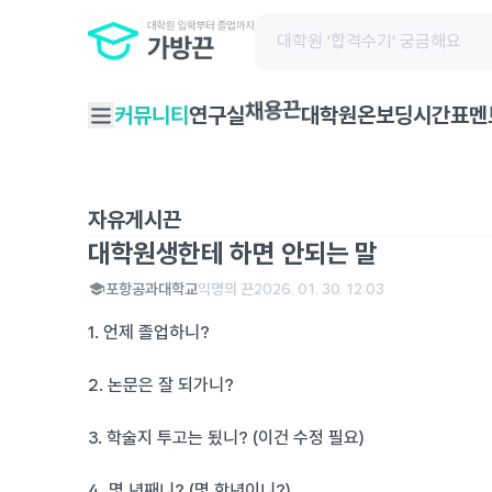
커뮤니티
연구실
대학원온보딩
시간표
멘
채용끈
자유게시끈
대학원생한테 하면 안되는 말
포항공과대학교
익명의 끈
2026. 01. 30. 12:03
1. 언제 졸업하니?
2. 논문은 잘 되가니?
3. 학술지 투고는 됬니? (이건 수정 필요)
4. 몇 년째니? (몇 학년이니?)