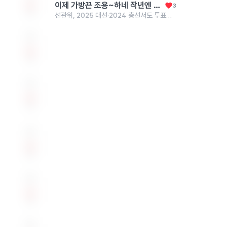
이제 가방끈 조용~하네 작년엔 유튜브로 세상을 배우지말라는 둥 개떼마냥 물어뜯던 사람들 어디갔나 몰라
3
2
선관위, 2025 대선·2024 총선서도 투표자 수 고쳤다
3
2
0
3