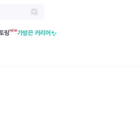
NEW
토링
가방끈 커리어