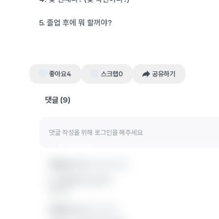
5. 졸업 후에 뭐 할꺼야?
좋아요
4
스크랩
0
공유하기
댓글 (
9
)
익명의 끈 1
포항공과대학교
6. 여자친구는 있니?
답글 달기
익명의 끈 2
서강대학교