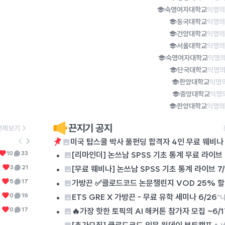
숙명여자대학교
익명의
동국대학교
익명의
건양대학교
익명의
서울대학교
익명의
숙명여자대학교
익명의
단국대학교
익명의
한양대학교
익명의
중앙대학교
익명
한양대학교
익명의
끈지기 공지
전체보기
미국 탑스쿨 박사 풀펀딩 합격자 4인 무료 웨비나 
6
진심으로 궁금함
•
미용실에서 직원이 아닌 원장이 머리를 자른다고 가격을 더 받는 이유가 뭐임? 여러군데에서 머리를 잘라보지는 않았지만 원장이 자른다고 머리를 더 훌륭하게 자르는 것도 아니던데, 무슨 자신감으로 가격을 더 받는거지? 난 모르겠는데 사장이나 원장이 손님을 응대한다고 가격을 더 받는 다른 직업이 있나????
10
33
0
[리마인더] 논쓰남 SPSS 기초 통계 무료 라이브 7
7
좋아하는 사람 vs 좋아해주는 사람
너무 통탄스럽습니다. 다주택자들의 치열한 삶의 현장 또한 조용히 묻히는 것이 너무 아쉽습니다. 이런 이유로 저는 진보당이나 기본소득당 같은 반(反)기업 세력에 대해서는 그 글자를 보기만 해도 화가 치밀어오릅니다. 국민의힘이나 더불어민주당, 조국혁신당에서는 대기업 임원 출신(양향자 전 경기도지사 후보), 금융인 출신(김상욱 울산광역시장), 외국계 기업 출신(이언주 의원, 이해민 의원)이 꽤 있다 보니 경제 관념이 있는 사람들이 많다만 진보당이나 기본소득당에서는 사회생활을 해 본 사람이 단 한 명도 없어서 경제 관념이 없는 사람들이 많아 보입니다(보통 이런 부류들이 '투쟁', '분배'라는 말을 많이 씁니다). 그럼, 자영업자와 다주택자는 죄인일까요? 진짜 죄인은 '투쟁'과 '분배'를 외쳐대는 자들이 아닐까요?
•
나는 너무나 전자..인게 문제인거같아 아니 나는 이상형이 좀 상견례 안 프리패스 상이거든 성격도 좀 돌아있고 나를 덜 좋아해야 (안 좋아하면 또.. 안 됨.) 끌려 근데 나는 나이가 있는 편이라서 그런지 요새 나를 되게열심히 좋아해주는 사람이 있어서 이젠 좀 그런걸 다 포기하고.. 만나봐야하나 싶어 나는 나를 좋아해주는 사람이랑은 이주이상 사겨본적은 없거든? 혹시.. 한달이나 그 이상 만나면 처음보다 마음이 커질까?? 그동안 길게 사귄 사람들은 항상 내가열심히 노력해서 사귄 경우였어 지금은 일단 노력을 할 에너지가 없고 노력할만큼 아주크게 반한 사람도 없어서 그게 문제야
3
21
0
[무료 웨비나] 논쓰남 SPSS 기초 통계 라이브 7/
8
미국 탑스쿨 박사 풀펀딩 합격자 4인 무료 웨비나 8월 
•
5
17
가방끈 ✅클로드코드 논문챌린지 VOD 25% 
9
배드민턴 칠사람..
•
없니..서울이야
0
19
0
ETS GRE X 가방끈 - 무료 유학 세미나 6/26
10
석사생들 다들 몇학기 남았어?ㅠ
•
나는 이제 다음학기면 끝나는데 넘 힘들당ㅜ
0
17
🔥가장 핫한 토픽의 AI 해커톤 참가자 모집 ~6/1