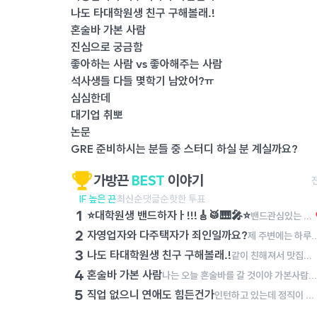
나도 타대학원생 친구 구해볼래.!
혼술바 가본 사람
진심으로 궁금함
좋아하는 사람 vs 좋아해주는 사람
석사생들 다들 몇학기 남았어?ㅠ
심심한데
대기업 취뽀
논문
GRE 준비하시는 분들 중 스터디 하실 분 계실까요?
가방끈
BEST
이야기
IF 높은 끈
최신순
댓글순
핫한 투표
1
⭐️대학원생 밴드하자ㅏ!!!🎸🥁🎹🎤⭐️
밴드관심있는 사람?! 저번에 대학원생분들 모여서 합주 한번해봤는데 넘 좋더라구..!!!! રલા 나는,, 단순 일회성이아니라.. 장기적으로 밴드를 하거싶어서..!🥺✨ 음악이라는 좋은 관심사를 통해서 여럿이서 모여서 같이 뭘한다는게 엄청 뿌듯하고 재밌더라구?!!! >< 한번도 안해봤어도 괜찮아 ..!! 전공이 아니어도 괜찮아!!!! 그냥 밴드하는거에 진심인 사람이면 돼. 정기적으로 모여서 같이 합주하구 얘기도 나누고 내가 대문자 N이라서 그런지 모르겠는데..ㅋㅋ 나중에 혹시라도 잘되면 우리만의 자작곡같은거 만들어서 내거나 유명한 곡들 커버해서 인스타 계정 만들어서 혹시 우리 밴드가 커질수도 있나 .. 헤헤 라는 이상한 생각을 하기도 하지만(?) 여튼 너무 딥하게는 생각하지말고 ..! 밴드에 관심있거나 하고싶으면 나에게 꼭꼭 말해주었으면 해 ..!!!!!!!!! 𖤐 같이 재밌는 밴드 하자,,. 🥺✨ 🙏🏻🥲✨
2
자영업자와 다주택자가 죄인일까요?
제 주변에는 하루에 최소 15시간, 많게는 19시간을 자기 몸과 영혼을 갈아서 자영업에 종사하는 이웃들이 있습니다. 이 분들은 순수 마진이라도 건지기 위해서 하루에 최소한 이 정도는 일해야 하고, 월 매출 6,000만 원을 넘기지 못하면 아르바이트생 월급도 주지 못하고 유지보수비에도 투자하지 못합니다. 그렇다보니 이 분들은 남녀 할 것 없이 1년에 쉬는 날이 1월 첫 날, 설날 당일, 추석 당일 밖에 없다고 이야기합니다. 그런데 과거 정부에서는 이 분들이 벌어들인 소득에 불필요하게 세금을 매기려 했고, 최저 시급도 너무 많이 올려서 코로나19 시기에는 이 분들이 애써 일구어 낸 사업을 접어야 하였습니다. 며칠 전 어느 대표님의 폐업을 돕는 일을 잠시 했습니다. 일을 하는 과정에서 켜켜이 쌓인 재고를 보며 마음이 너무 무거워졌습니다. 퇴근하고 학술논문을 쓰러 가는 길에 '사업을 하는 분들은 죄인인가?'라는 생각에 잠기곤 했습니다. 사업이란 이것이다! 도대체 사업을 하시는 분들이 무슨 죄를 지었길래 이러한 수모를 당해야만 하는지 이해가 가지 않습니다. 사업하는 분들을 조용히 응원하기라도 하면 몰라요. 그런데, 사업하는 분들이나 다주택자에 대해서 우리 사회는 저 분들을 적대시하기만 하고 저 분들에게서 돈을 뜯어내려고만 하고 있습니다. 우리는 이 분들이 낸 세금으로 살아가고 있는데, 이 분들의 입장이 되어 보기라도 했는지 모르겠습니다. 우연히 다주택자 분을 만나서 이야기를 나눠 봤습니다. "내가 국민학교 다녔을 때는 2명의 누나들과 4명의 형제들이랑 라면 한 봉지를 나눠서 먹을 정도로 힘들게 살았다. 중학생 때는 공납금을 제 때에 내지 못해서 쫓겨나는 것은 아닐까 불안해하며 살았다. 가난을 내 대에서 끊고, 내 자식과 손자들은 잘 살면 좋겠다는 일념으로 설날 당일과 추석 당일을 빼고 쉰 적이 없었고, 어렵게 모은 돈으로 불우한 청소년들한테 장학금도 주고 빌딩도 사고 아파트도 샀다. 그런데, 정부에서 가진 사람들에게 세금을 더 매기면 못 가진 사람들은 오히려 더 살기 힘들어진다. 다들 이걸 알기나 하는지 모르겠다." 사업을 하며 살아가는 사람들의 이야기는 조용히 묻히는 것이 
3
나도 타대학원생 친구 구해볼래.!
같이 친해져서 맛집이나 카페가면 좋겠당.! 학사때 코로나때라 대학친구를 못사귀었는데ㅜ 대학원서 친구 만들고싶어😁
4
혼술바 가본 사람
나는 오늘 혼술바를 갈 것이야 가본사람?! 후기좀!
5
직업 없으니 연애도 힘든건가
인턴하고 있는데 정직이 아니니까... 자기소개도 뭐가 어렵네 아휴 슬프다