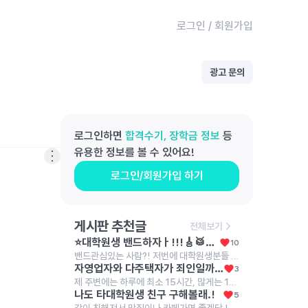
로그인
/
회원가입
광고 문의
로그인하면
합격수기, 장학금 정보
등
유용한 정보를 볼 수 있어요!
로그인/회원가입 하기
게시판 추천글
전체보기
⭐️대학원생 밴드하자ㅏ!!!🎸🥁🎹🎤⭐️
10
밴드관심있는 사람?! 저번에 대학원생분들 모여서 합주 한번해봤는데 넘 좋더라구..!!!! રલા 나는,, 단순 일회성이아니라.. 장기적으로 밴드를 하거싶어서..!🥺✨ 음악이라는 좋은 관심사를 통해서 여럿이서 모여서 같이 뭘한다는게 엄청 뿌듯하고 재밌더라구?!!! >< 한번도 안해봤어도 괜찮아 ..!! 전공이 아니어도 괜찮아!!!! 그냥 밴드하는거에 진심인 사람이면 돼. 정기적으로 모여서 같이 합주하구 얘기도 나누고 내가 대문자 N이라서 그런지 모르겠는데..ㅋㅋ 나중에 혹시라도 잘되면 우리만의 자작곡같은거 만들어서 내거나 유명한 곡들 커버해서 인스타 계정 만들어서 혹시 우리 밴드가 커질수도 있나 .. 헤헤 라는 이상한 생각을 하기도 하지만(?) 여튼 너무 딥하게는 생각하지말고 ..! 밴드에 관심있거나 하고싶으면 나에게 꼭꼭 말해주었으면 해 ..!!!!!!!!! 𖤐 같이 재밌는 밴드 하자,,. 🥺✨ 🙏🏻🥲✨
자영업자와 다주택자가 죄인일까요?
3
제 주변에는 하루에 최소 15시간, 많게는 19시간을 자기 몸과 영혼을 갈아서 자영업에 종사하는 이웃들이 있습니다. 이 분들은 순수 마진이라도 건지기 위해서 하루에 최소한 이 정도는 일해야 하고, 월 매출 6,000만 원을 넘기지 못하면 아르바이트생 월급도 주지 못하고 유지보수비에도 투자하지 못합니다. 그렇다보니 이 분들은 남녀 할 것 없이 1년에 쉬는 날이 1월 첫 날, 설날 당일, 추석 당일 밖에 없다고 이야기합니다. 그런데 과거 정부에서는 이 분들이 벌어들인 소득에 불필요하게 세금을 매기려 했고, 최저 시급도 너무 많이 올려서 코로나19 시기에는 이 분들이 애써 일구어 낸 사업을 접어야 하였습니다. 며칠 전 어느 대표님의 폐업을 돕는 일을 잠시 했습니다. 일을 하는 과정에서 켜켜이 쌓인 재고를 보며 마음이 너무 무거워졌습니다. 퇴근하고 학술논문을 쓰러 가는 길에 '사업을 하는 분들은 죄인인가?'라는 생각에 잠기곤 했습니다. 사업이란 이것이다! 도대체 사업을 하시는 분들이 무슨 죄를 지었길래 이러한 수모를 당해야만 하는지 이해가 가지 않습니다. 사업하는 분들을 조용히 응원하기라도 하면 몰라요. 그런데, 사업하는 분들이나 다주택자에 대해서 우리 사회는 저 분들을 적대시하기만 하고 저 분들에게서 돈을 뜯어내려고만 하고 있습니다. 우리는 이 분들이 낸 세금으로 살아가고 있는데, 이 분들의 입장이 되어 보기라도 했는지 모르겠습니다. 우연히 다주택자 분을 만나서 이야기를 나눠 봤습니다. "내가 국민학교 다녔을 때는 2명의 누나들과 4명의 형제들이랑 라면 한 봉지를 나눠서 먹을 정도로 힘들게 살았다. 중학생 때는 공납금을 제 때에 내지 못해서 쫓겨나는 것은 아닐까 불안해하며 살았다. 가난을 내 대에서 끊고, 내 자식과 손자들은 잘 살면 좋겠다는 일념으로 설날 당일과 추석 당일을 빼고 쉰 적이 없었고, 어렵게 모은 돈으로 불우한 청소년들한테 장학금도 주고 빌딩도 사고 아파트도 샀다. 그런데, 정부에서 가진 사람들에게 세금을 더 매기면 못 가진 사람들은 오히려 더 살기 힘들어진다. 다들 이걸 알기나 하는지 모르겠다." 사업을 하며 살아가는 사람들의 이야기는 조용히 묻히는 것이 너무 통탄스럽습니다. 다주택자들의 치열한 삶의 현장 또한 조용히 묻히는 것이 너무 아쉽습니다. 이런 이유로 저는 진보당이나 기본소득당 같은 반(反)기업 세력에 대해서는 그 글자를 보기만 해도 화가 치밀어오릅니다. 국민의힘이나 더불어민주당, 조국혁신당에서는 대기업 임원 출신(양향자 전 경기도지사 후보), 금융인 출신(김상욱 울산광역시장), 외국계 기업 출신(이언주 의원, 이해민 의원)이 꽤 있다 보니 경제 관념이 있는 사람들이 많다만 진보당이나 기본소득당에서는 사회생활을 해 본 사람이 단 한 명도 없어서 경제 관념이 없는 사람들이 많아 보입니다(보통 이런 부류들이 '투쟁', '분배'라는 말을 많이 씁니다). 그럼, 자영업자와 다주택자는 죄인일까요? 진짜 죄인은 '투쟁'과 '분배'를 외쳐대는 자들이 아닐까요?
나도 타대학원생 친구 구해볼래.!
5