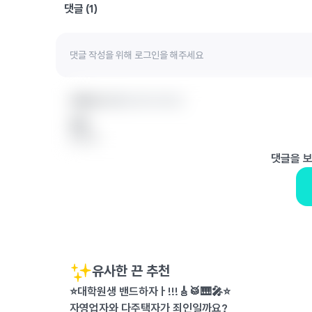
댓글 (
1
)
익명의 끈 1
이화여자대학교
벌툰
답글 달기
댓글을 
유사한 끈 추천
⭐️대학원생 밴드하자ㅏ!!!🎸🥁🎹🎤⭐️
자영업자와 다주택자가 죄인일까요?