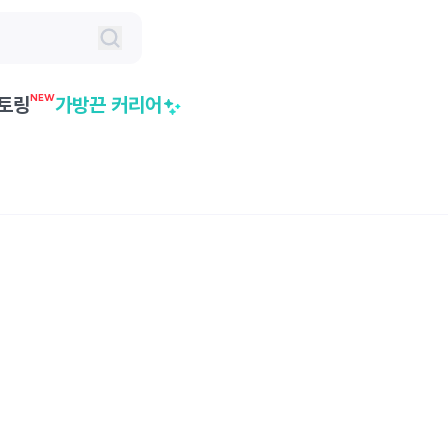
NEW
토링
가방끈 커리어