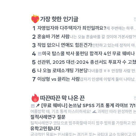
가장 핫한 인기글
1
자영업자와 다주택자가 죄인일까요?
제 주변에는 하루에 최소 15시간, 많게는 19시간을 자기 몸과 영혼을 갈아서 자영업에 종사하는 이웃들이 있습니다. 이 분들은 순수 마진이라도 건지기 위해서 하루에 최소한 이 정도는 일해야 하고, 월 매출 6,000만 원을 넘기지 못하면 아르바이트생 월급도 주지 못하고 유지보수비에도 투자하지 못합니다. 그렇다보니 이 분들은 남녀 할 것 없이 1년에 쉬는 날이 1월 첫 날, 설날 당일, 추석 당일 밖에 없다고 이야기합니다. 그런데 과거 정부에서는 이 분들이 벌어들인 소득에 불필요하게 세금을 매기려 했고, 최저 시급도 너무 많이 올려서 코로나19 시기에는 이 분들이 애써 일구어 낸 사업을 접어야 하였습니다. 며칠 전 어느 대표님의 폐업을 돕는 일을 잠시 했습니다. 일을 하는 과정에서 켜켜이 쌓인 재고를 보며 마음이 너무 무거워졌습니다. 퇴근하고 학술논문을 쓰러 가는 길에 '사업을 하는 분들은 죄인인가?'라는 생각에 잠기곤 했습니다. 사업이란 이것이다! 도대체 사업을 하시는 분들이 무슨 죄를 지었길래 이러한 수모를 당해야만 하는지 이해가 가지 않습니다. 사업하는 분들을 조용히 응원하기라도 하면 몰라요. 그런데, 사업하는 분들이나 다주택자에 대해서 우리 사회는 저 분들을 적대시하기만 하고 저 분들에게서 돈을 뜯어내려고만 하고 있습니다. 우리는 이 분들이 낸 세금으로 살아가고 있는데, 이 분들의 입장이 되어 보기라도 했는지 모르겠습니다. 우연히 다주택자 분을 만나서 이야기를 나눠 봤습니다. "내가 국민학교 다녔을 때는 2명의 누나들과 4명의 형제들이랑 라면 한 봉지를 나눠서 먹을 정도로 힘들게 살았다. 중학생 때는 공납금을 제 때에 내지 못해서 쫓겨나는 것은 아닐까 불안해하며 살았다. 가난을 내 대에서 끊고, 내 자식과 손자들은 잘 살면 좋겠다는 일념으로 설날 당일과 추석 당일을 빼고 쉰 적이 없었고, 어렵게 모은 돈으로 불우한 청소년들한테 장학금도 주고 빌딩도 사고 아파트도 샀다. 그런데, 정부에서 가진 사람들에게 세금을 더 매기면 못 가진 사람들은 오히려 더 살기 힘들어진다. 다들 이걸 알기나 하는지 모르겠다." 사업을 하며 살아가는 사람들의 이야기는 조용히 묻히는 것이 
2
혼술바 가본 사람
3
직업 없으니 연애도 힘든건가
인턴하고 있는데 정직이 아
4
미국 탑스쿨 박사 풀펀딩 합격자 4인 무료 웨비나 
5
선관위, 2025 대선·2024 총선서도 투표자 수 고
6
나 오늘 로테소개팅 가본당
다녀올겡 
7
이상형 vs 끌리는 사람
갑자기 인생에 이렇게 둘이 나타났다면, 어느 분을 알아가보고 싶어?
따끈따끈 막 나온 끈
📌 
여름방학 때, 기초 통계 마스터하세요! 🌊 과제만 따라 완성하면 논문 
질적사례연구 질문
유학고민됩니다
궁극적인 목표는 인서울또는 경기권 또는 국립대 교수 임용이고 이미 