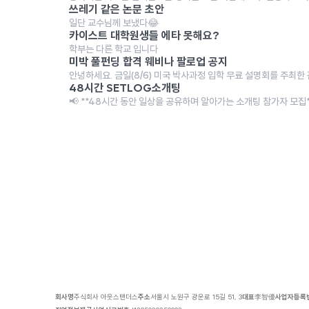
쓰레기 같은 논문 초안
일단 교수님께 보냈다😂
카이스트 대학원생들 에타 못해요?
학부는 다른 학교 입니다
미박 풀펀딩 합격 웨비나 팔로업 공지
안녕하세요. 금일(8/6) 미국 박사과정 입학 무료 설명회를 주최한 관
48시간 SETLOG소개팅
📢 **48시간 동안 일상을 공유하며 알아가는 소개팅 참가자 모집** 
회사명
주식회사 아웃스탠더스
주소
서울시 노원구 광운로 15길 51, 3
대표
李智優
사업자등록