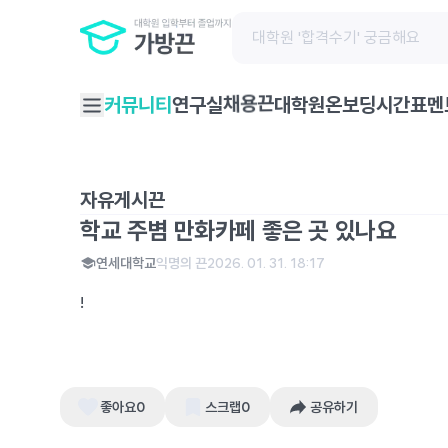
채용끈
커뮤니티
연구실
대학원온보딩
시간표
멘
자유게시끈
학교 주볌 만화카페 좋은 곳 있나요
연세대학교
익명의 끈
2026. 01. 31. 18:17
!
좋아요
0
스크랩
0
공유하기