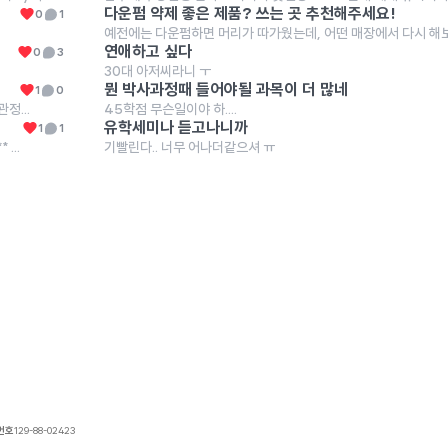
다운펌 약제 좋은 제품? 쓰는 곳 추천해주세요!
0
1
연애하고 싶다
0
3
30대 아저씨라니 ㅜ
뭔 박사과정때 들어야될 과목이 더 많네
1
0
정...
45학점 무슨일이야 하....
유학세미나 듣고나니까
1
1
...
기빨린다.. 너무 어나더같으셔 ㅠ
번호
129-88-02423