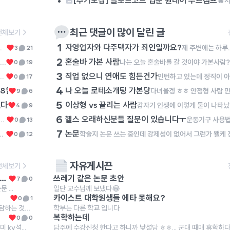
•
[추가모집] 클로드코드 입문 원데이 부트캠프
최근 댓글이 많이 달린 글
전체보기
1
자영업자와 다주택자가 죄인일까요?
너무 통탄스럽습니다. 다주택자들의 치열한 삶의 현장 또한 조용히 묻히는 것이 너무 아쉽습니다. 이런 이유로 저는 진보당이나 기본소득당 같은 반(反)기업 세력에 대해서는 그 글자를 보기만 해도 화가 치밀어오릅니다. 국민의힘이나 더불어민주당, 조국혁신당에서는 대기업 임원 출신(양향자 전 경기도지사 후보), 금융인 출신(김상욱 울산광역시장), 외국계 기업 출신(이언주 의원, 이해민 의원)이 꽤 있다 보니 경제 관념이 있는 사람들이 많다만 진보당이나 기본소득당에서는 사회생활을 해 본 사람이 단 한 명도 없어서 경제 관념이 없는 사람들이 많아 보입니다(보통 이런 부류들이 '투쟁', '분배'라는 말을 많이 씁니다). 그럼, 자영업자와 다주택자는 죄인일까요? 진짜 죄인은 '투쟁'과 '분배'를 외쳐대는 자들이 아닐까요?
제 주변에는 하루에 최소 15시간, 많게는 19시간을 자기 몸과 영혼을 갈아서 자영업에 종사하는 이웃들이 있습니다. 이 분들은 순수 마진이라도 건지기 위해서 하루에 최소한 이 정도는 일해야 하고, 월 매출 6,000만 원을 넘기지 못하면 아르바이트생 월급도 주지 못하고 유지보수비에도 투자하지 못합니다. 그렇다보니 이 분들은 남녀 할 것 없이 1년에 쉬는 날이 1월 첫 날, 설날 당일, 추석 당일 밖에 없다고 이야기합니다. 그런데 과거 정부에서는 이 분들이 벌어들인 소득에 불필요하게 세금을 매기려 했고, 최저 시급도 너무 많이 올려서 코로나19 시기에는 이 분들이 애써 일구어 낸 사업을 접어야 하였습니다. 며칠 전 어느 대표님의 폐업을 돕는 일을 잠시 했습니다. 일을 하는 과정에서 켜켜이 쌓인 재고를 보며 마음이 너무 무거워졌습니다. 퇴근하고 학술논문을 쓰러 가는 길에 '사업을 하는 분들은 죄인인가?'라는 생각에 잠기곤 했습니다. 사업이란 이것이다! 도대체 사업을 하시는 분들이 무슨 죄를 지었길래 이러한 수모를 당해야만 하는지 이해가 가
3
21
2
혼술바 가본 사람
나는 오늘 혼술바를 갈 것이야 가본사람?! 후기좀!
0
19
3
직업 없으니 연애도 힘든건가
니니까... 자기소개도 뭐가 어렵네 아휴 슬프다
0
17
4
8월 6일 목요일 1PM
나 오늘 로테소개팅 가본당
🎓 미국 TOP 대학 박사과정, 어떻게 준비해야 할까요? 미국 박사
9
6
5
쳤다
이상형 vs 끌리는 사람
https://n.news.naver.com/article/023/0003990860?sid=100
갑자기 인생에
4
9
6
헬스 오래하신분들 질문이 있습니다ㅜ
ㅎㅎ 안정형 사람 만나고 싶다
0
13
7
논문
 이상형이 전혀 안 끌리는 게 아니라 끌림의 정도가 40,60 정도로 후자가 더 커
0
12
자유게시끈
전체보기
[무료 웨비나] 논쓰남 SPSS 기초 통계 라이브 7/12일, 14일
쓰레기 같은 논문 초안
7
0
...
일단 교수님께 보냈다😂
카이스트 대학원생들 에타 못해요?
0
1
질적사례연구 코딩으로 범주화할때 미리 범주 범위를 가정하고 면담하는 것인...
학부는 다른 학교 입니다
복학하는데
0
0
ky석...