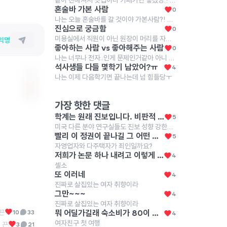
같이 친해져서 맛집이나 카페가면 좋겠당.! 학사때 코로나때라 대학친구를 못사귀었는데ㅜ 대학원서 친구 만들고싶어😁
혼술바 가본 사람
0
나는 오늘 혼술바를 갈 것이야 가본사람?! 후기좀!
진심으로 궁금함
0
미용실에서 직원이 아닌 원장이 머리를 자른다고 가격을 더 받는 이유가 뭐임? 여러군데에서 머리를 잘라보지는 않았지만 원장이 자른다고 머리를 더 훌륭하게 자르는 것도 아니던데, 무슨 자신감으로 가격을 더 받는거지? 난 모르겠는데 사장이나 원장이 손님을 응대한다고 가격을 더 받는 다른 직업이 있나????
익명
좋아하는 사람 vs 좋아해주는 사람
0
나는 너무나 전자..인게 문제인거같아 아니 나는 이상형이 좀 상견례 안 프리패스 상이거든 성격도 좀 돌아있고 나를 덜 좋아해야 (안 좋아하면 또.. 안 됨.) 끌려 근데 나는 나이가 있는 편이라서 그런지 요새 나를 되게열심히 좋아해주는 사람이 있어서 이젠 좀 그런걸 다 포기하고.. 만나봐야하나 싶어 나는 나를 좋아해주는 사람이랑은 이주이상 사겨본적은 없거든? 혹시.. 한달이나 그 이상 만나면 처음보다 마음이 커질까?? 그동안 길게 사귄 사람들은 항상 내가열심히 노력해서 사귄 경우였어 지금은 일단 노력을 할 에너지가 없고 노력할만큼 아주크게 반한 사람도 없어서 그게 문제야
석사생들 다들 몇학기 남았어?ㅠ
4
나는 이제 다음학기면 끝나는데 넘 힘들당ㅜ
0
가장 핫한 댓글
학계는 원래 진보입니다. 비판적 사고, 다양성 추구 등을 하며 기존과 다른 것을 연구하는 게 학계인데 당연히 진보적이지요.
5
미국 다른 분야 연구실들도 진보 성향 강한가요?
빨리 이 정권이 끝나길 그 어떤 좌파가 잡아도 이러진 않았었음 이건 좌우를 떠나서 걍 인간 자체가 못된 거
5
자영업자와 다주택자가 죄인일까요?
저희가 논문 하나 내려고 이렇게 저렇게 측정하고 밤새고 하는데 사람 한명 얻으려면 더 큰 노력을 해야죠 다들 화이팅
4
셀소
또 이러네
4
진짜로 살집있는 여자 취향이라
그만~~~
4
진짜로 살집있는 여자 취향이라
끈
뭐 어딜가길래 숙소비가 80이 나오는거야
10
33
4
여자친구 첫 여행
 끈
3
21