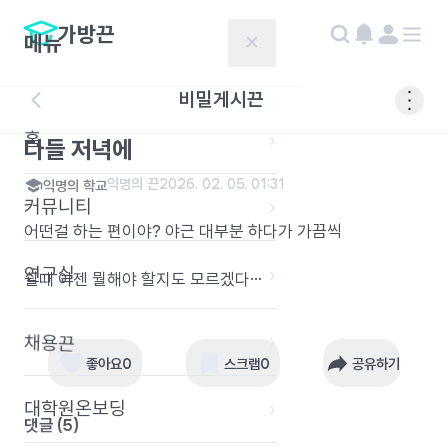
가방끈
메뉴
✕
비밀게시끈
홈
›
다들 저녁에
익명의 끈
2026. 02. 05. 01:31
익명의 학교
커뮤니티
›
어떤걸 하는 편이야? 야근 대부분 하다가 가끔씩
연구실
›
쉴때 이젠 뭘해야 할지도 모르겠다…
›
채용끈
좋아요
0
스크랩
0
공유하기
대학원온보딩
›
댓글 (
5
)