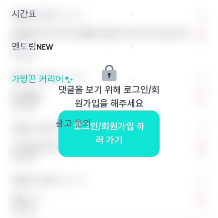
시간표
›
익명의 끈 1
익명의 학교
게임을 하기도 하고 넷플릭스를 보기도 하고 독서도 좋
0
아
멘토링
›
NEW
답글 달기
익명의 끈 2
익명의 학교
가방끈 커리어
›
댓글을 보기 위해 로그인/회
취미생활
원가입을 해주세요
0
답글 달기
광고 문의
로그인/회원가입 하
익명의 끈 3
익명의 학교
러 가기
난 영어공부 해
0
답글 달기
익명의 끈 4
익명의 학교
게임 ㅋㅋ
0
답글 달기