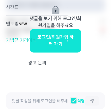
작성자가 삭제한 댓글입니다.
시간표
›
댓글을 보기 위해 로그인/회
익명의 끈 2
이화여자대학교
멘토링
›
NEW
원가입을 해주세요
보자마자 어플키고 주식 줍줍
0
답글 달기
로그인/회원가입 하
가방끈 커리어
›
러 가기
광고 문의
익명