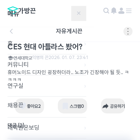
가방끈
메뉴
✕
자유게시끈
홈
›
CES 현대 아틀라스 봤어?
익명의 끈
2026. 01. 07. 23:41
연세대학교
커뮤니티
›
휴머노이드 디자인 굉장하더라.. 노조가 긴장해야 될 듯.. ㅋ
ㅋㅋㅋ
연구실
›
채용끈
›
좋아요
2
스크랩
0
공유하기
댓글 (
2
)
대학원온보딩
›