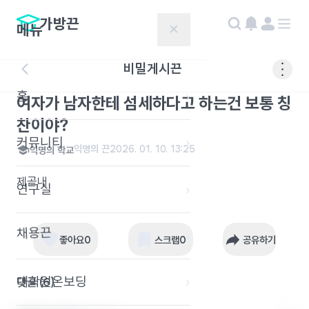
가방끈
메뉴
✕
비밀게시끈
홈
›
여자가 남자한테 섬세하다고 하는건 보통 칭
찬이야?
커뮤니티
›
익명의 끈
2026. 01. 10. 13:25
익명의 학교
제곧내
연구실
›
채용끈
›
좋아요
0
스크랩
0
공유하기
대학원온보딩
›
댓글 (
6
)