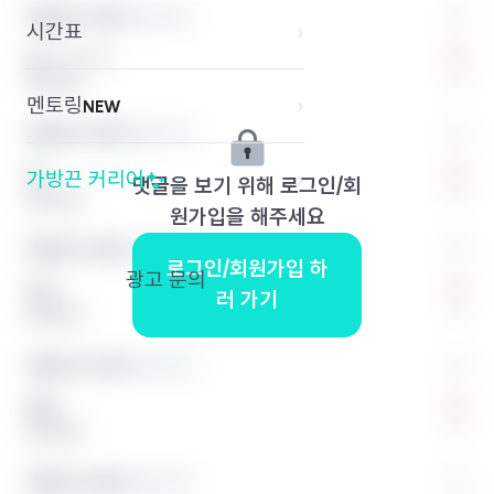
익명의 끈 1
익명의 학교
시간표
›
응 ㅋㅋㅋㅋ
0
답글 달기
멘토링
›
NEW
익명의 끈 2
익명의 학교
응
가방끈 커리어
›
댓글을 보기 위해 로그인/회
0
답글 달기
원가입을 해주세요
익명의 끈 3
익명의 학교
로그인/회원가입 하
광고 문의
존나
러 가기
0
답글 달기
익명의 끈 4
익명의 학교
매우
0
답글 달기
익명의 끈 5
익명의 학교