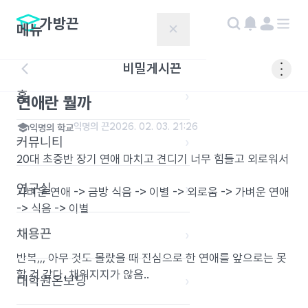
가방끈
메뉴
✕
비밀게시끈
홈
›
연애란 뭘까
익명의 끈
2026. 02. 03. 21:26
익명의 학교
커뮤니티
›
20대 초중반 장기 연애 마치고 견디기 너무 힘들고 외로워서
연구실
›
가벼운 연애 -> 금방 식음 -> 이별 -> 외로움 -> 가벼운 연애
-> 식음 -> 이별
채용끈
›
반복,,, 아무 것도 몰랐을 때 진심으로 한 연애를 앞으로는 못
할 것 같다. 채워지지가 않음..
대학원온보딩
›