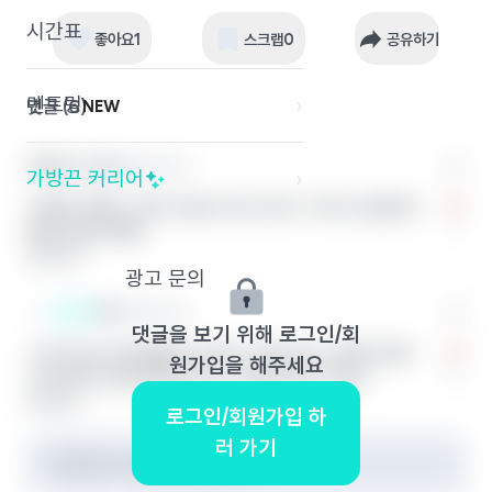
시간표
›
좋아요
1
스크랩
0
공유하기
멘토링
›
댓글 (
6
)
NEW
익명의 끈 1
익명의 학교
가방끈 커리어
›
가벼운 연애는 전부 진심이 아닌거야..? 내가 상대방이
1
었음 개상처일듯
답글 달기
광고 문의
끈쓴이
익명의 학교
댓글을 보기 위해 로그인/회
그게 지금 내 문제점인거 같아. 호감으로 시작한 연애
원가입을 해주세요
0
가 갈수록 깊어져야하는데, 그렇게 되지가 않아
답글 달기
로그인/회원가입 하
러 가기
작성자가 삭제한 댓글입니다.