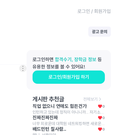
로그인
/
회원가입
광고 문의
로그인하면
합격수기, 장학금 정보
등
유용한 정보를 볼 수 있어요!
로그인/회원가입 하기
게시판 추천글
전체보기
직업 없으니 연애도 힘든건가
0
인턴하고 있는데 정직이 아니니까... 자기소개도 뭐가 어렵네 아휴 슬프다
진짜진짜진짜
0
너무 외로운데 대학원 네트워킹하면 새로운 사람 만날 수 있을까....? 연구실에 갇혀있으려나ㅜ
배드민턴 칠사람..
0