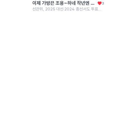
이제 가방끈 조용~하네 작년엔 유튜브로 세상을 배우지말라는 둥 개떼마냥 물어뜯던 사람들 어디갔나 몰라
3
선관위, 2025 대선·2024 총선서도 투표자 수 고쳤다