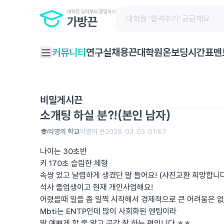
채용끈
커뮤니티
연구실
대학원온보딩
시간표
멘
비밀게시끈
소개팅 하실 분?!(본인 남자)
익명의 학교
익명의 끈
2026. 03. 03. 01:57
나이는 30초반
키 170초 슬림한 체형
속쌍 있고 날렵하게 생겼단 말 들어요! (사진교환 희망합니다
석사 졸업생이고 현재 개인사업해요!
어렸을때 일을 좀 일찍 시작해서 경제적으로 큰 어려움은 없
Mbti는 ENTP인데 많이 사회화된 엔팁이라
말 예쁘게 할 줄 알고 공감 잘 하는 편입니다 ㅎㅎ