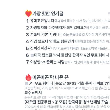
가장 핫한 인기글
1
유학고민됩니다
2
자영업자와 다주택자가 죄인일까요?
제 주변에는 하루에 최소 15시간, 많게는 19시간을 자기 몸과 영혼을 갈아서 자영업에 종사하는 이웃들이 있습니다. 이 분들은 순수 마진이라도 건지기 위해서 하루에 최소한 이 정도는 일해야 하고, 월 매출 6,000만 원을 넘기지 못하면 아르바이트생 월급도 주지 못하고 유지보수비에도 투자하지 못합니다. 그렇다보니 이 분들은 남녀 할 것 없이 1년에 쉬는 날이 1월 첫 날, 설날 당일, 추석 당일 밖에 없다고 이야기합니다. 그런데 과거 정부에서는 이 분들이 벌어들인 소득에 불필요하게 세금을 매기려 했고, 최저 시급도 너무 많이 올려서 코로나19 시기에는 이 분들이 애써 일구어 낸 사업을 접어야 하였습니다. 며칠 전 어느 대표님의 폐업을 돕는 일을 잠시 했습니다. 일을 하는 과정에서 켜켜이 쌓인 재고를 보며 마음이 너무 무거워졌습니다. 퇴근하고 학술논문을 쓰러 가는 길에 '사업을 하는 분들은 죄인인가?'라는 생각에 잠기곤 했습니다. 사업이란 이것이다! 도대체 사업을 하시는 분들이 무슨 죄를 지었길래 이러한 수모를 당해야만 하는지 이해가 가지 않습니다. 사업하는 분들을 조용히 응원하기라도 하면 몰라요. 그런데, 사업하는 분들이나 다주택자에 대해서 우리 사회는 저 분들을 적대시하기만 하고 저 분들에게서 돈을 뜯어내려고만 하고 있습니다. 우리는 이 분들이 낸 세금으로 살아가고 있는데, 이 분들의 입장이 되어 보기라도 했는지 모르겠습니다. 우연히 다주택자 분을 만나서 이야기를 나눠 봤습니다. "내가 국민학교 다녔을 때는 2명의 누나들과 4명의 형제들이랑 라면 한 봉지를 나눠서 먹을 정도로 힘들게 살았다. 중학생 때는 공납금을 제 때에 내지 못해서 쫓겨나는 것은 아닐까 불안해하며 살았다. 가난을 내 대에서 끊고, 내 자식과 손자들은 잘 살면 좋겠다는 일념으로 설날 당일과 추석 당일을 빼고 쉰 적이 없었고, 어렵게 모은 돈으로 불우한 청소년들한테 장학금도 주고 빌딩도 사고 아파트도 샀다. 그런데, 정부에서 가진 사람들에게 세금을 더 매기면 못 가진 사람들은 오히려 더 살기 힘들어진다. 다들 이걸 알기나 하는지 모르겠다." 사업을 하며 살아가는 사람들의 이야기는 조용히 묻히는 것이 
3
혼술바 가본 사람
4
직업 없으니 연애도 힘든건가
인턴하고 있는데 정직이 아
5
진짜진짜진짜
너무 외로운데 대학원 네트워킹하면 새로운 사람 만날 수 있을까....? 연구실에 갇혀
6
미국 탑스쿨 박사 풀펀딩 합격자 4인 무료 웨비나 
7
이상형 vs 끌리는 사람
갑자기 인생에 이렇게 둘이 나타났다면, 어느 분을 알아가보고 싶어?
따끈따끈 막 나온 끈
📌 
여름방학 때, 기초 통계 마스터하세요! 🌊 과제만 따라 완성하면 논문 
교수님께서
논문지도 끝나고 'ㅇㅇ아 지금 먹고 잘 시간이 없다.'라고 하셨는데 내
[대학원 전공무관 2명 모집] 한국아동·
2026년 제15회 한국아동·청소년패널 학술대회를 준비할 분을 모십