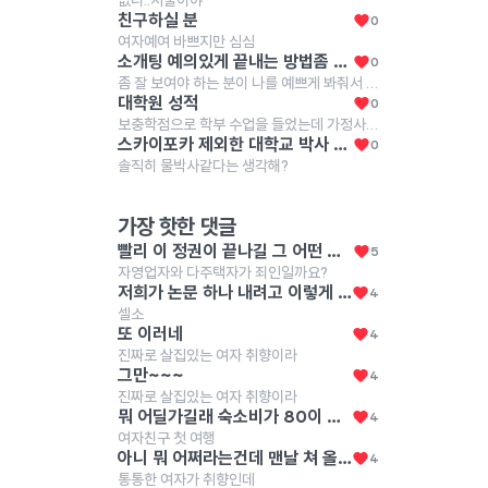
없니..서울이야
친구하실 분
0
여자예여 바쁘지만 심심
소개팅 예의있게 끝내는 방법좀 부탁해
0
좀 잘 보여야 하는 분이 나를 예쁘게 봐줘서 소개팅을 하나 해주셧는데 너무 내스타일도 아니고 연락 스탈도 너무 센스 없어서 빠르게 마치고 나오려고해 (일단 저녁 6시에 카페로 부름 ^^.. 오히려 다행인것 같아 ) 어떻게 나와야 탈없이 마무리할수 있을가 제발 부탁해
대학원 성적
0
보충학점으로 학부 수업을 들었는데 가정사로 출결을 많이 신경 못 써서 F를 받았는데, 졸업 1년 밀리더라도 재수강 강하는게 맞을까...? 석사 성적에 F가 있어서 취업이 안 될까봐 걱정이라 여기에 올려봐...
스카이포카 제외한 대학교 박사 인식 어때?
0
솔직히 물박사같다는 생각해?
가장 핫한 댓글
빨리 이 정권이 끝나길 그 어떤 좌파가 잡아도 이러진 않았었음 이건 좌우를 떠나서 걍 인간 자체가 못된 거
5
자영업자와 다주택자가 죄인일까요?
저희가 논문 하나 내려고 이렇게 저렇게 측정하고 밤새고 하는데 사람 한명 얻으려면 더 큰 노력을 해야죠 다들 화이팅
4
셀소
또 이러네
4
진짜로 살집있는 여자 취향이라
그만~~~
4
진짜로 살집있는 여자 취향이라
뭐 어딜가길래 숙소비가 80이 나오는거야
4
여자친구 첫 여행
아니 뭐 어쩌라는건데 맨날 쳐 올리고
4
통통한 여자가 취향인데