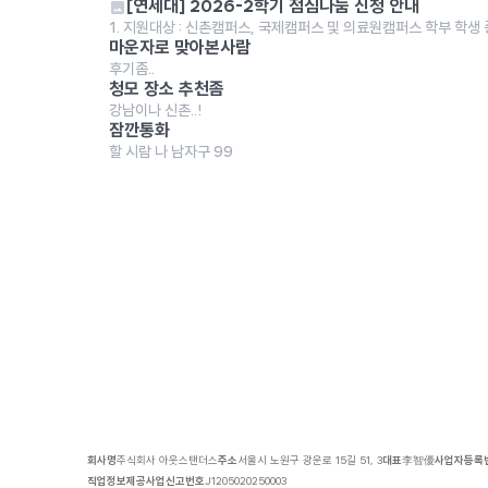
[연세대] 2026-2학기 점심나눔 신청 안내
1. 지원대상 : 신촌캠퍼스, 국제캠퍼스 및 의료원캠퍼스 학부 학생 중 
마운자로 맞아본사람
후기좀..
청모 장소 추천좀
강남이나 신촌..!
잠깐통화
할 시람 나 남자구 99
회사명
주식회사 아웃스탠더스
주소
서울시 노원구 광운로 15길 51, 3
대표
李智優
사업자등록
직업정보제공사업신고번호
J1205020250003