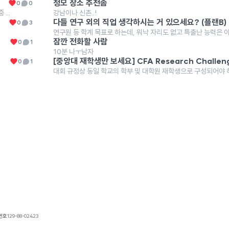
청모 장소 추천좀
0
0
...
강남이나 신촌..!
다들 연구 외의 직업 생각하시는 거 있으세요? (플랜B)
0
3
잠깐 전화할 사람
0
1
10분 나ㅜ남자
0
1
번호
129-88-02423