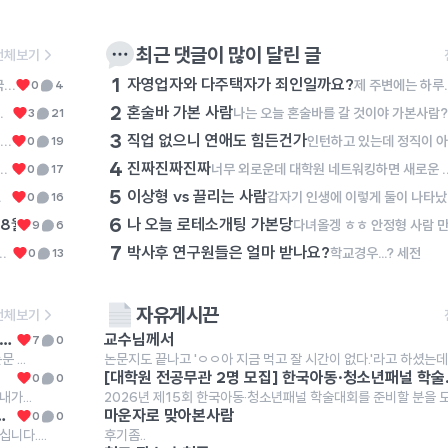
최근 댓글이 많이 달린 글
전체보기
1
자영업자와 다주택자가 죄인일까요?
궁극적인 목표는 인서울또는 경기권 또는 국립대 교수 임용이고 이미 ky석사중인학생입니다 개인적 희망은 석박통합입니다. 아무래도 재정적 측면과 장기간 해외살이가 맘에 걸리지만 좋은 아웃풋은 미박에서 나오려나 싶어서요. 잘 맞는 환경에서 공부도 중요한데 과연 목표를 이루기엔 현재 석박가지고 부족할것같아 이렇게 여쭙습니다 댓글로 고견 많이주세용
제 주변에는 하루에 최소 15시간, 많게는 19시간을 자기 몸과 영혼을 갈아서 자영업에 종사하는 이웃들이 있습니다. 이 분들은 순수 마진이라도 건지기 위해서 하루에 최소한 이 정도는 일해야 하고, 월 매출 6,000만 원을 넘기지 못하면 아르바이트생 월급도 주지 못하고 유지보수비에도 투자하지 못합니다. 그렇다보니 이 분들은 남녀 할 것 없이 1년에 쉬는 날이 1월 첫 날, 설날 당일, 추석 당일 밖에 없다고 이야기합니다. 그런데 과거 정부에서는 이 분들이 벌어들인 소득에 불필요하게 세금을 매기려 했고, 최저 시급도 너무 많이 올려서 코로나19 시기에는 이 분들이 애써 일구어 낸 사업을 접어야 하였습니다. 며칠 전 어느 대표님의 폐업을 돕는 일을 잠시 했습니다. 일을 하는 과정에서 켜켜이 쌓인 재고를 보며 마음이 너무 무거워졌습니다. 퇴근하고 학술논문을 쓰러 가는 길에 '사업을 하는 분들은 죄인인가?'라는 생각에 잠기곤 했습니다. 사업이란 이것이다! 도대체 사업을 하시는 분들이 무슨 죄를 지었길래 이러한 수모를 당해야만 하는지 이해가 가
0
4
2
혼술바 가본 사람
너무 통탄스럽습니다. 다주택자들의 치열한 삶의 현장 또한 조용히 묻히는 것이 너무 아쉽습니다. 이런 이유로 저는 진보당이나 기본소득당 같은 반(反)기업 세력에 대해서는 그 글자를 보기만 해도 화가 치밀어오릅니다. 국민의힘이나 더불어민주당, 조국혁신당에서는 대기업 임원 출신(양향자 전 경기도지사 후보), 금융인 출신(김상욱 울산광역시장), 외국계 기업 출신(이언주 의원, 이해민 의원)이 꽤 있다 보니 경제 관념이 있는 사람들이 많다만 진보당이나 기본소득당에서는 사회생활을 해 본 사람이 단 한 명도 없어서 경제 관념이 없는 사람들이 많아 보입니다(보통 이런 부류들이 '투쟁', '분배'라는 말을 많이 씁니다). 그럼, 자영업자와 다주택자는 죄인일까요? 진짜 죄인은 '투쟁'과 '분배'를 외쳐대는 자들이 아닐까요?
3
21
3
직업 없으니 연애도 힘든건가
나는 오늘 혼술바를 갈 것이야 가본사람?! 후기좀!
0
19
4
진짜진짜진짜
니니까... 자기소개도 뭐가 어렵네 아휴 슬프다
너무 외로운데 대학원 네트워킹하면 새로운 사람 만날
0
17
5
이상형 vs 끌리는 사람
있으려나ㅜ
갑자기 인생에
0
16
6
8월 6일 목요일 1PM
나 오늘 로테소개팅 가본당
🎓 미국 TOP 대학 박사과정, 어떻게 준비해야 할까요? 미국 박사
9
6
7
박사후 연구원들은 얼마 받나요?
 이상형이 전혀 안 끌리는 게 아니라 끌림의 정도가 40,60 정도로 후자가 더 커
학교경우...? 세전
0
13
자유게시끈
전체보기
[무료 웨비나] 논쓰남 SPSS 기초 통계 라이브 7/12일, 14일
교수님께서
7
0
...
[대학원 전공무관
0
0
가...
청소년패널 학술대회를 준비할 분!!!
마운자로 맞아본사람
0
0
니다....
후기좀..