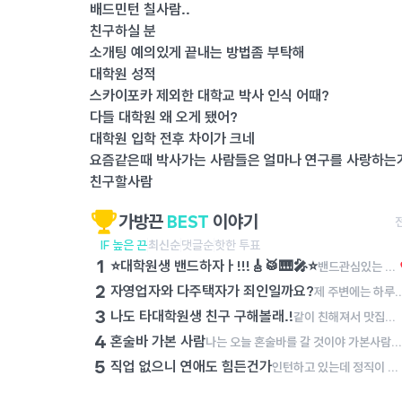
배드민턴 칠사람..
친구하실 분
소개팅 예의있게 끝내는 방법좀 부탁해
대학원 성적
스카이포카 제외한 대학교 박사 인식 어때?
다들 대학원 왜 오게 됐어?
대학원 입학 전후 차이가 크네
요즘같은때 박사가는 사람들은 얼마나 연구를 사랑하는
친구할사람
가방끈
BEST
이야기
IF 높은 끈
최신순
댓글순
핫한 투표
1
⭐️대학원생 밴드하자ㅏ!!!🎸🥁🎹🎤⭐️
밴드관심있는 사람?! 저번에 대학원생분들 모여서 합주 한번해봤는데 넘 좋더라구..!!!! રલા 나는,, 단순 일회성이아니라.. 장기적으로 밴드를 하거싶어서..!🥺✨ 음악이라는 좋은 관심사를 통해서 여럿이서 모여서 같이 뭘한다는게 엄청 뿌듯하고 재밌더라구?!!! >< 한번도 안해봤어도 괜찮아 ..!! 전공이 아니어도 괜찮아!!!! 그냥 밴드하는거에 진심인 사람이면 돼. 정기적으로 모여서 같이 합주하구 얘기도 나누고 내가 대문자 N이라서 그런지 모르겠는데..ㅋㅋ 나중에 혹시라도 잘되면 우리만의 자작곡같은거 만들어서 내거나 유명한 곡들 커버해서 인스타 계정 만들어서 혹시 우리 밴드가 커질수도 있나 .. 헤헤 라는 이상한 생각을 하기도 하지만(?) 여튼 너무 딥하게는 생각하지말고 ..! 밴드에 관심있거나 하고싶으면 나에게 꼭꼭 말해주었으면 해 ..!!!!!!!!! 𖤐 같이 재밌는 밴드 하자,,. 🥺✨ 🙏🏻🥲✨
2
자영업자와 다주택자가 죄인일까요?
제 주변에는 하루에 최소 15시간, 많게는 19시간을 자기 몸과 영혼을 갈아서 자영업에 종사하는 이웃들이 있습니다. 이 분들은 순수 마진이라도 건지기 위해서 하루에 최소한 이 정도는 일해야 하고, 월 매출 6,000만 원을 넘기지 못하면 아르바이트생 월급도 주지 못하고 유지보수비에도 투자하지 못합니다. 그렇다보니 이 분들은 남녀 할 것 없이 1년에 쉬는 날이 1월 첫 날, 설날 당일, 추석 당일 밖에 없다고 이야기합니다. 그런데 과거 정부에서는 이 분들이 벌어들인 소득에 불필요하게 세금을 매기려 했고, 최저 시급도 너무 많이 올려서 코로나19 시기에는 이 분들이 애써 일구어 낸 사업을 접어야 하였습니다. 며칠 전 어느 대표님의 폐업을 돕는 일을 잠시 했습니다. 일을 하는 과정에서 켜켜이 쌓인 재고를 보며 마음이 너무 무거워졌습니다. 퇴근하고 학술논문을 쓰러 가는 길에 '사업을 하는 분들은 죄인인가?'라는 생각에 잠기곤 했습니다. 사업이란 이것이다! 도대체 사업을 하시는 분들이 무슨 죄를 지었길래 이러한 수모를 당해야만 하는지 이해가 가지 않습니다. 사업하는 분들을 조용히 응원하기라도 하면 몰라요. 그런데, 사업하는 분들이나 다주택자에 대해서 우리 사회는 저 분들을 적대시하기만 하고 저 분들에게서 돈을 뜯어내려고만 하고 있습니다. 우리는 이 분들이 낸 세금으로 살아가고 있는데, 이 분들의 입장이 되어 보기라도 했는지 모르겠습니다. 우연히 다주택자 분을 만나서 이야기를 나눠 봤습니다. "내가 국민학교 다녔을 때는 2명의 누나들과 4명의 형제들이랑 라면 한 봉지를 나눠서 먹을 정도로 힘들게 살았다. 중학생 때는 공납금을 제 때에 내지 못해서 쫓겨나는 것은 아닐까 불안해하며 살았다. 가난을 내 대에서 끊고, 내 자식과 손자들은 잘 살면 좋겠다는 일념으로 설날 당일과 추석 당일을 빼고 쉰 적이 없었고, 어렵게 모은 돈으로 불우한 청소년들한테 장학금도 주고 빌딩도 사고 아파트도 샀다. 그런데, 정부에서 가진 사람들에게 세금을 더 매기면 못 가진 사람들은 오히려 더 살기 힘들어진다. 다들 이걸 알기나 하는지 모르겠다." 사업을 하며 살아가는 사람들의 이야기는 조용히 묻히는 것이 
3
나도 타대학원생 친구 구해볼래.!
같이 친해져서 맛집이나 카페가면 좋겠당.! 학사때 코로나때라 대학친구를 못사귀었는데ㅜ 대학원서 친구 만들고싶어😁
4
혼술바 가본 사람
나는 오늘 혼술바를 갈 것이야 가본사람?! 후기좀!
5
직업 없으니 연애도 힘든건가
인턴하고 있는데 정직이 아니니까... 자기소개도 뭐가 어렵네 아휴 슬프다