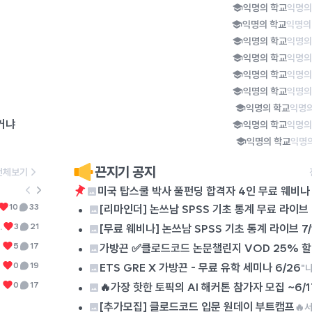
익명의 학교
익명의
익명의 학교
익명의
익명의 학교
익명의
익명의 학교
익명의
익명의 학교
익명의
익명의 학교
익명의
익명의 학교
익명의
거냐
익명의 학교
익명의
익명의 학교
익명의
끈지기 공지
전체보기
미국 탑스쿨 박사 풀펀딩 합격자 4인 무료 웨비나 
6
진심으로 궁금함
•
미용실에서 직원이 아닌 원장이 머리를 자른다고 가격을 더 받는 이유가 뭐임? 여러군데에서 머리를 잘라보지는 않았지만 원장이 자른다고 머리를 더 훌륭하게 자르는 것도 아니던데, 무슨 자신감으로 가격을 더 받는거지? 난 모르겠는데 사장이나 원장이 손님을 응대한다고 가격을 더 받는 다른 직업이 있나????
10
33
0
[리마인더] 논쓰남 SPSS 기초 통계 무료 라이브 7
7
진짜진짜진짜
너무 통탄스럽습니다. 다주택자들의 치열한 삶의 현장 또한 조용히 묻히는 것이 너무 아쉽습니다. 이런 이유로 저는 진보당이나 기본소득당 같은 반(反)기업 세력에 대해서는 그 글자를 보기만 해도 화가 치밀어오릅니다. 국민의힘이나 더불어민주당, 조국혁신당에서는 대기업 임원 출신(양향자 전 경기도지사 후보), 금융인 출신(김상욱 울산광역시장), 외국계 기업 출신(이언주 의원, 이해민 의원)이 꽤 있다 보니 경제 관념이 있는 사람들이 많다만 진보당이나 기본소득당에서는 사회생활을 해 본 사람이 단 한 명도 없어서 경제 관념이 없는 사람들이 많아 보입니다(보통 이런 부류들이 '투쟁', '분배'라는 말을 많이 씁니다). 그럼, 자영업자와 다주택자는 죄인일까요? 진짜 죄인은 '투쟁'과 '분배'를 외쳐대는 자들이 아닐까요?
•
너무 외로운데 대학원 네트워킹하면 새로운 사람 만날 수 있을까....? 연구실에 갇혀있으려나ㅜ
3
21
0
[무료 웨비나] 논쓰남 SPSS 기초 통계 라이브 7/
8
미국 탑스쿨 박사 풀펀딩 합격자 4인 무료 웨비나 8월 
•
5
17
가방끈 ✅클로드코드 논문챌린지 VOD 25% 
9
배드민턴 칠사람..
•
없니..서울이야
0
19
0
ETS GRE X 가방끈 - 무료 유학 세미나 6/26
10
석사생들 다들 몇학기 남았어?ㅠ
•
나는 이제 다음학기면 끝나는데 넘 힘들당ㅜ
0
17
🔥가장 핫한 토픽의 AI 해커톤 참가자 모집 ~6/1
•
[추가모집] 클로드코드 입문 원데이 부트캠프