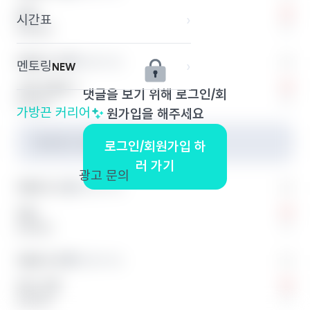
머야
시간표
›
0
답글 달기
익명의 끈 2
익명의 학교
멘토링
›
NEW
고민 주제는?
댓글을 보기 위해 로그인/회
0
답글 달기
가방끈 커리어
›
원가입을 해주세요
작성자가 삭제한 댓글입니다.
로그인/회원가입 하
러 가기
광고 문의
익명의 끈 4
익명의 학교
저요
0
답글 달기
익명의 끈 5
익명의 학교
무슨 고민
0
답글 달기