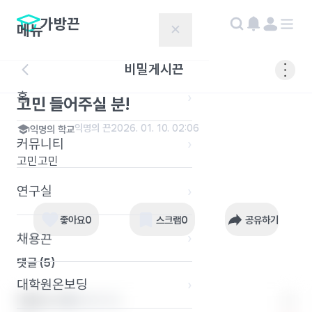
가방끈
메뉴
✕
비밀게시끈
홈
›
고민 들어주실 분!
익명의 끈
2026. 01. 10. 02:06
익명의 학교
커뮤니티
›
고민고민
연구실
›
좋아요
0
스크랩
0
공유하기
›
채용끈
댓글 (
5
)
대학원온보딩
›
익명의 끈 1
익명의 학교