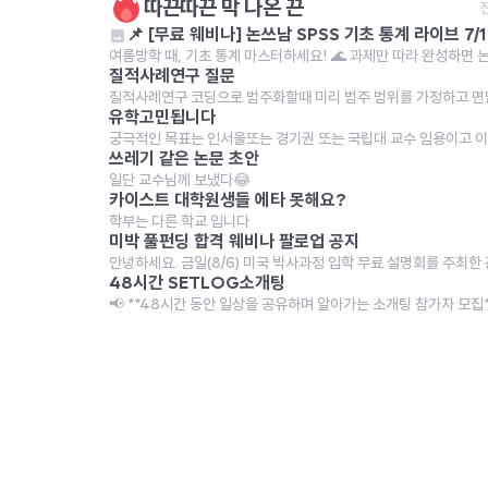
따끈따끈 막 나온 끈
📌 
여름방학 때, 기초 통계 마스터하세요! 🌊 과제만 따라 완성하면 논문 
질적사례연구 질문
유학고민됩니다
궁극적인 목표는 인서울또는 경기권 또는 국립대 교수 임용이고 이미 
쓰레기 같은 논문 초안
일단 교수님께 보냈다😂
카이스트 대학원생들 에타 못해요?
학부는 다른 학교 입니다
미박 풀펀딩 합격 웨비나 팔로업 공지
안녕하세요. 금일(8/6) 미국 박사과정 입학 무료 설명회를 주최한 관
48시간 SETLOG소개팅
📢 **48시간 동안 일상을 공유하며 알아가는 소개팅 참가자 모집** 