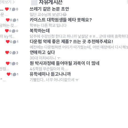
자유게시끈
전체보기
[무료 웨비나] 논쓰남 SPSS 기초 통계 라이브 7/12일, 14일
쓰레기 같은 논문 초안
7
0
...
일단 교수님께 보냈다😂
카이스트 대학원생들 에타 못해요?
0
1
질적사례연구 코딩으로 범주화할때 미리 범주 범위를 가정하고 면담하는 것인...
학부는 다른 학교 입니다
복학하는데
0
0
ky석...
다운펌 약제 좋은 제품? 쓰는 곳 추천해주세요!
0
1
연애하고 싶다
0
3
30대 아저씨라니 ㅜ
뭔 박사과정때 들어야될 과목이 더 많네
1
0
정...
45학점 무슨일이야 하....
유학세미나 듣고나니까
1
1
...
기빨린다.. 너무 어나더같으셔 ㅠ