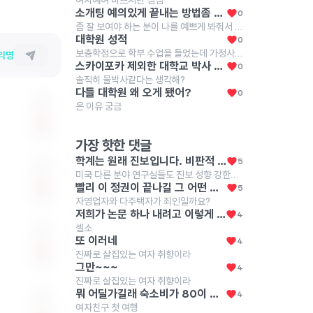
여자예여 바쁘지만 심심
소개팅 예의있게 끝내는 방법좀 부탁해
0
좀 잘 보여야 하는 분이 나를 예쁘게 봐줘서 소개팅을 하나 해주셧는데 너무 내스타일도 아니고 연락 스탈도 너무 센스 없어서 빠르게 마치고 나오려고해 (일단 저녁 6시에 카페로 부름 ^^.. 오히려 다행인것 같아 ) 어떻게 나와야 탈없이 마무리할수 있을가 제발 부탁해
대학원 성적
0
보충학점으로 학부 수업을 들었는데 가정사로 출결을 많이 신경 못 써서 F를 받았는데, 졸업 1년 밀리더라도 재수강 강하는게 맞을까...? 석사 성적에 F가 있어서 취업이 안 될까봐 걱정이라 여기에 올려봐...
익명
스카이포카 제외한 대학교 박사 인식 어때?
0
솔직히 물박사같다는 생각해?
다들 대학원 왜 오게 됐어?
0
온 이유 궁금
0
가장 핫한 댓글
학계는 원래 진보입니다. 비판적 사고, 다양성 추구 등을 하며 기존과 다른 것을 연구하는 게 학계인데 당연히 진보적이지요.
5
미국 다른 분야 연구실들도 진보 성향 강한가요?
빨리 이 정권이 끝나길 그 어떤 좌파가 잡아도 이러진 않았었음 이건 좌우를 떠나서 걍 인간 자체가 못된 거
5
0
자영업자와 다주택자가 죄인일까요?
저희가 논문 하나 내려고 이렇게 저렇게 측정하고 밤새고 하는데 사람 한명 얻으려면 더 큰 노력을 해야죠 다들 화이팅
4
셀소
또 이러네
4
진짜로 살집있는 여자 취향이라
0
그만~~~
4
진짜로 살집있는 여자 취향이라
뭐 어딜가길래 숙소비가 80이 나오는거야
4
여자친구 첫 여행