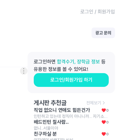
로그인
/
회원가입
광고 문의
로그인하면
합격수기, 장학금 정보
등
유용한 정보를 볼 수 있어요!
로그인/회원가입 하기
게시판 추천글
전체보기
직업 없으니 연애도 힘든건가
0
인턴하고 있는데 정직이 아니니까... 자기소개도 뭐가 어렵네 아휴 슬프다
배드민턴 칠사람..
0
없니..서울이야
친구하실 분
0