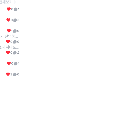
전체보기
0
1
0
3
1
0
담주에 수강신청 한다고 하니까 낯설당 ㅎㅎ... 군대 때매 휴학하다가 전역하고 복학할려니까 현실직시에 두려운데...?!ㅋ큐ㅠㅠ
0
0
예전에는 다운펌하면 머리가 따가웠는데, 어떤 매장에서 다시 해보니 하나도 안따갑더라구요. 몇번 더 했는데도 전혀요.. 원인 중 하나가 약제가 좋은걸 써서 그렇니마니 하던데 이제 지역을 옮겨서요.. 서울 근방에 금액이 좀 있더라도 좋은 약제를 쓰는 미용실이 있을까요? 성북구, 의정부 근처면 더 좋구요
0
2
0
1
2
0