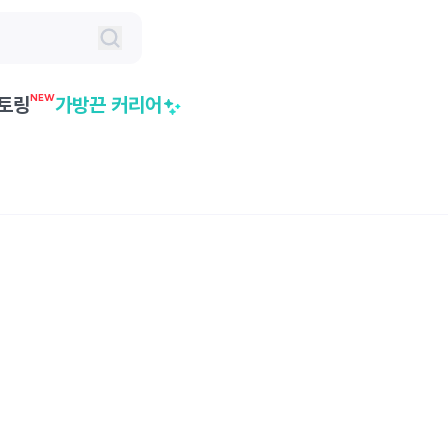
NEW
토링
가방끈 커리어