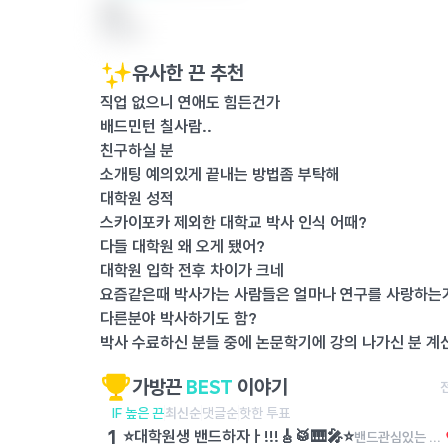
28!
답글 달기
유사한 끈 추천
직업 없으니 연애도 힘든건가
배드민턴 칠사람..
친구하실 분
소개팅 예의있게 끝내는 방법좀 부탁해
대학원 성적
스카이포카 제외한 대학교 박사 인식 어때?
다들 대학원 왜 오게 됐어?
대학원 입학 전후 차이가 크네
요즘같은때 박사가는 사람들은 얼마나 연구를 사랑하는
다른분야 박사하기도 함?
박사 수료하신 분들 중에 논문학기에 강의 나가신 분 계
가방끈
BEST
이야기
IF 높은 끈
최신순
댓글순
핫한 투표
1
⭐️대학원생 밴드하자ㅏ!!!🎸🥁🎹🎤⭐️
밴드관심있는 사람?! 저번에 대학원생분들 모여서 합주 한번해봤는데 넘 좋더라구..!!!! રલા 나는,, 단순 일회성이아니라.. 장기적으로 밴드를 하거싶어서..!🥺✨ 음악이라는 좋은 관심사를 통해서 여럿이서 모여서 같이 뭘한다는게 엄청 뿌듯하고 재밌더라구?!!! >< 한번도 안해봤어도 괜찮아 ..!! 전공이 아니어도 괜찮아!!!! 그냥 밴드하는거에 진심인 사람이면 돼. 정기적으로 모여서 같이 합주하구 얘기도 나누고 내가 대문자 N이라서 그런지 모르겠는데..ㅋㅋ 나중에 혹시라도 잘되면 우리만의 자작곡같은거 만들어서 내거나 유명한 곡들 커버해서 인스타 계정 만들어서 혹시 우리 밴드가 커질수도 있나 .. 헤헤 라는 이상한 생각을 하기도 하지만(?) 여튼 너무 딥하게는 생각하지말고 ..! 밴드에 관심있거나 하고싶으면 나에게 꼭꼭 말해주었으면 해 ..!!!!!!!!! 𖤐 같이 재밌는 밴드 하자,,. 🥺✨ 🙏🏻🥲✨