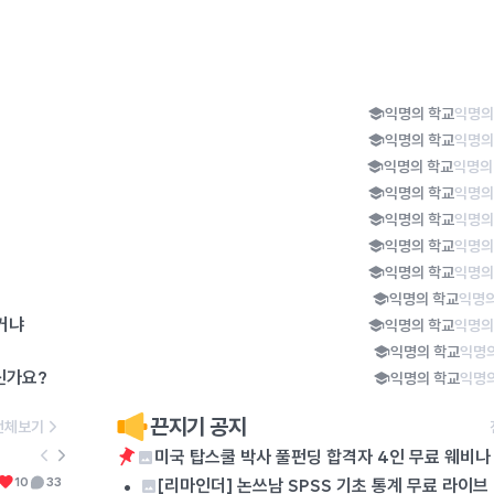
익명의 학교
익명의
익명의 학교
익명의
익명의 학교
익명의
익명의 학교
익명의
익명의 학교
익명의
익명의 학교
익명의
익명의 학교
익명의
익명의 학교
익명의
거냐
익명의 학교
익명의
익명의 학교
익명의
신가요?
익명의 학교
익명의
끈지기 공지
전체보기
미국 탑스쿨 박사 풀펀딩 합격자 4인 무료 웨비나 
6
진심으로 궁금함
•
미용실에서 직원이 아닌 원장이 머리를 자른다고 가격을 더 받는 이유가 뭐임? 여러군데에서 머리를 잘라보지는 않았지만 원장이 자른다고 머리를 더 훌륭하게 자르는 것도 아니던데, 무슨 자신감으로 가격을 더 받는거지? 난 모르겠는데 사장이나 원장이 손님을 응대한다고 가격을 더 받는 다른 직업이 있나????
10
33
0
[리마인더] 논쓰남 SPSS 기초 통계 무료 라이브 7