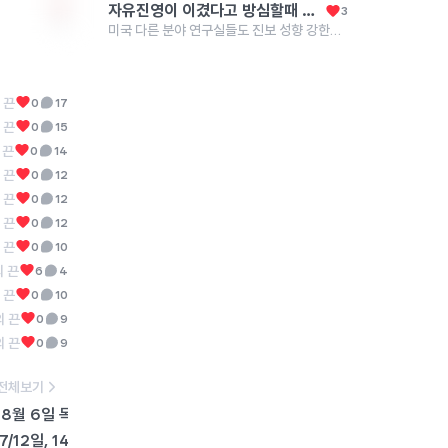
자유진영이 이겼다고 방심할때 공산 잔당들은 이름만 바꿔서 그대로 활동했고 지금은 미국 뿐만 아니라 모든 분야, 전세계적으로 좌익 성향이 압도적으로 강한 상태
3
0
미국 다른 분야 연구실들도 진보 성향 강한가요?
 끈
0
17
 끈
0
15
 끈
0
14
 끈
0
12
 끈
0
12
 끈
0
12
 끈
0
10
 끈
6
4
 끈
0
10
 끈
0
9
 끈
0
9
전체보기
8월 6일 목요일 1PM
🎓 미국 TOP 대학 박사과정, 어떻게 준비해야 할까요? 미국 박사
17
/12일, 14일
오늘 3PM! 라이브 시작 💯 과제만 따라 완성하면 논문 하나가 통으로 나