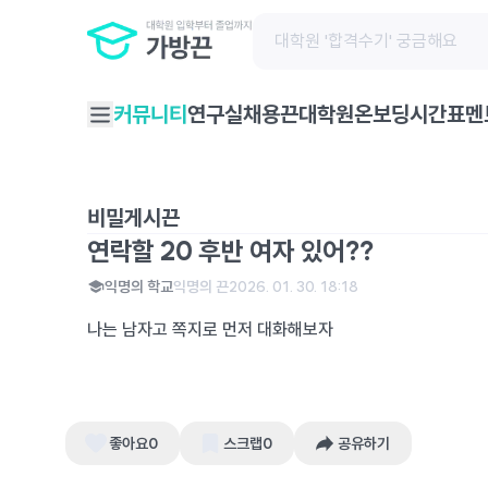
채용끈
커뮤니티
연구실
대학원온보딩
시간표
멘
비밀게시끈
연락할 20 후반 여자 있어??
익명의 학교
익명의 끈
2026. 01. 30. 18:18
나는 남자고 쪽지로 먼저 대화해보자
좋아요
0
스크랩
0
공유하기