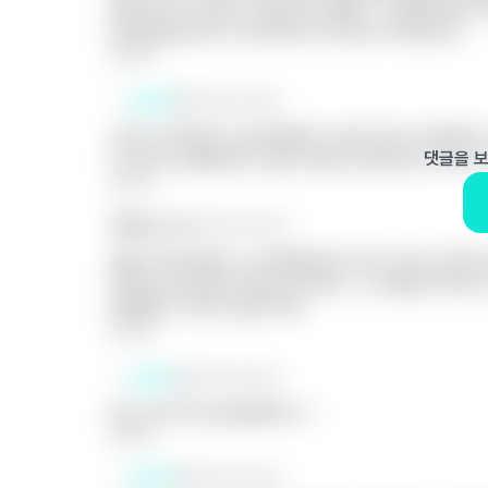
학을 갔다 오더라도 자리잡기도 힘들고.. 미래에 대해 
해 금융권을 많이 도전하던데 이런 길은 어떠실까요?
답글 달기
끈쓴이
이화여자대학교
교직도 생각중이고 음악경영이나 음악기자도 생각중이고 
댓글을 
다니려고 등록했어요! (결국 취업도 음악쪽으로 하게 되
답글 달기
익명의 끈 2
이화여자대학교
앞에나가면 떨리는 건 어떻게보면 쓴이가 지금 더 잘하
인정하고싶지않은 현실이긴하지만.. 난 투잡을 하더라도
돈때문에 그만두고싶은거야?
답글 달기
끈쓴이
이화여자대학교
돈도 돈이지만 현실때문에ㅠㅠ
답글 달기
끈쓴이
이화여자대학교