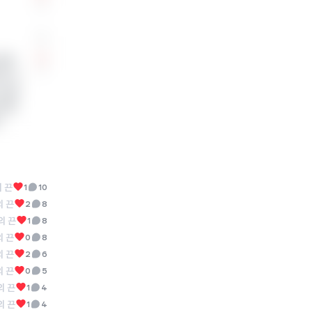
0
많아
0
교 수
상 받
 이런
지
 끈
1
10
 끈
2
8
의 끈
1
8
 끈
0
8
 끈
2
6
 끈
0
5
의 끈
1
4
의 끈
1
4