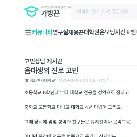
채용끈
커뮤니티
연구실
대학원온보딩
시간표
멘
고민상담 게시끈
음대생의 진로 고민
이화여자대학교
익명의 끈
2026. 02. 06. 01:27
초등학교 6학년때 부터 대학교 전공을 성악으로 정하고
중학교 고등학교 다니고 대학교 4년 다녔어 그리고
그때 당시에 몇몇 성악과 친구들은 뮤지컬이나 음악교육,
아니면 중간에 전공을 법쪽으로 틀거나 심지어는