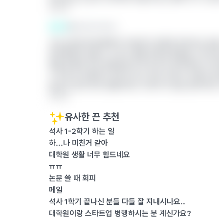
답글 달기
끈쓴이
이화여자대학교
고민 2탄인데 중1때부터 지금까지 이룬게 아무것도 없다
생각해보면 남들 다 나가는 콩쿨 대학교때 별로 나가보
업을 핑계로 하지 않았었는데 지금 와서 생각하면 내 커
고 하는게 이제와서 의미가 있나 싶어 근데 또 직장은 
글 쓸 시간에 악보 한줄이라도 더보거나 연습 1분이라도
답글 달기
유사한 끈 추천
석사 1-2학기 하는 일
하...나 미친거 같아
대학원 생활 너무 힘드네요
ㅠㅠ
논문 쓸 때 회피
메일
석사 1학기 끝나신 분들 다들 잘 지내시나요..
대학원이랑 스타트업 병행하시는 분 계신가요?