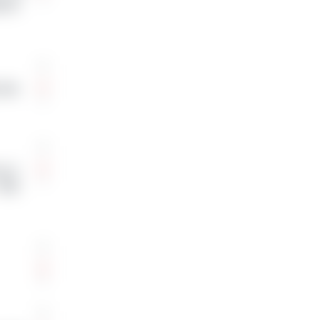
0
을 통
 학원
0
버는건
0
 정말
0