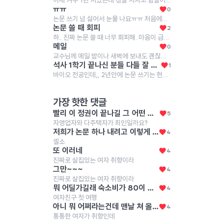
이제 겨우 1년 지났는데 정말 지치고 힘들어요.. 하루의 절반 이상을 실험실에서 있는데 의지할 사람 한명도 없고 실험도 계속 실패실패실패만 반복되고 재실험 하느라 공부할 시간도 부족하고 계속 자존감만 낮아지고 정신적으로 버티기 힘드네요 며칠전에는 지도교수님과 상담하다가 미친사람처럼 울었어요;; 제가 하던걸 넘겨받을 사람도 없어서 무책임하게 그만두지도 못하고 1년 더 버티자니 지옥같네요 다들 힘들어도 참고 버티는건가요 제가 유독 심한걸까요
ㅠㅠ
0
논문 쓰기 넘 싫어서 눈물 나요ㅠㅠ 처음에는 막 설레고 써보고 싶고 공부도 될 것 같아서 쓴다고 그랬는데 정말 답이 없고 그냥 학점 졸업할 걸ㅠㅠ 내가 무슨 부귀영화를 누리겠다고ㅠㅠ헝어어엉ㅠ
논문 쓸 때 회피
2
하.. 진짜 논문 쓸 때 너무 회피해. 마음이 급해서 부실공사처럼 빠르게만 계획해서 다시 초심으로 돌아가서 쓰는데 쓰다가 잘 안풀리면 몇 줄 안쓰고 딴짓하고... 폰을 다른 곳에 두니 집안일이나 샤워하면서라도 회피하게 되고, 도서관 가도 집중이 안되고 심지어 앉기까지도 오래 걸려... 다른 선생님들은 이미 저만큼 앞서서 쓰고 있는 것 같은데 흔들리지말고 내 페이스대로 침착하자고 하지만 초조하고 불안하고 내가 쓴거 읽으면 진짜 망한것 같고 한두줄 쓰고 또 딴짓하고 무한 반복이야. 모든 문장이 다 마음에 안들어... 요즘 너무 하기싫다. 이럴 생각에 한 줄이라도 쓰면 되는데 계획한 마감일도 계속 밀리고ㅠ 이러다 졸업 밀릴 것 같아서 정신차리려고 하는데 진짜 안써진다ㅠㅠ
메일
0
교수님께 메일 밤이나 새벽에 보내도 괜찮을까... 자정에도 확인하시긴 해도 예의 없어 보일까봐 걱정되는데 오전에 보내야할까?
석사 1학기 끝나신 분들 다들 잘 지내시나요..
1
바이오 전공인데,, 2년안에 논문 쓰기는 현실적으로 불가능한 것 같네요.. ㅎㅎ 한학기동안 했던 실험 프로젝트 접혔습니다😵‍💫😵‍💫 여러분들은 어떻게 지내시나요~!
가장 핫한 댓글
빨리 이 정권이 끝나길 그 어떤 좌파가 잡아도 이러진 않았었음 이건 좌우를 떠나서 걍 인간 자체가 못된 거
5
자영업자와 다주택자가 죄인일까요?
저희가 논문 하나 내려고 이렇게 저렇게 측정하고 밤새고 하는데 사람 한명 얻으려면 더 큰 노력을 해야죠 다들 화이팅
4
셀소
또 이러네
4
진짜로 살집있는 여자 취향이라
그만~~~
4
진짜로 살집있는 여자 취향이라
뭐 어딜가길래 숙소비가 80이 나오는거야
4
여자친구 첫 여행
아니 뭐 어쩌라는건데 맨날 쳐 올리고
4
통통한 여자가 취향인데