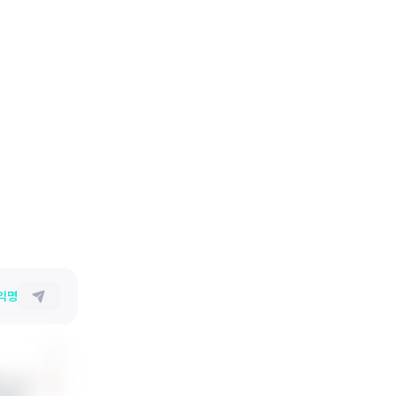
익명
니..유