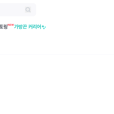
NEW
토링
가방끈 커리어