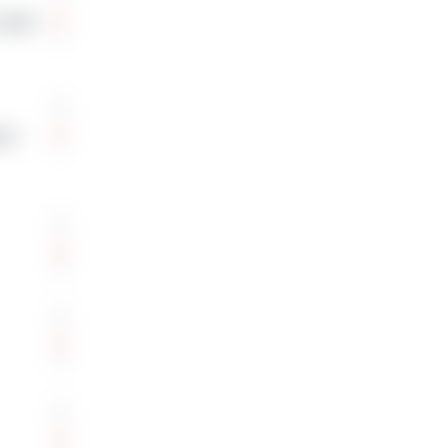
 잘해
0
표가
1
0
0