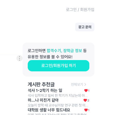
로그인
/
회원가입
광고 문의
로그인하면
합격수기, 장학금 정보
등
유용한 정보를 볼 수 있어요!
로그인/회원가입 하기
게시판 추천글
전체보기
석사 1-2학기 하는 일
1
석사 입학하고 벌써 한 학기가 지났는데 아무것도 한 게 없는 거 같아서 너무 불안합니다... 시간은 지나가는데 제가 연구에 필요한 역량 중 무언가를 조금이라도 가지게 됐다거나 알게 됐다는 느낌조차 들지 않아요. 다음 학기에 지도 교수님을 정하는 기간이 있는데 한 것도 없고 아는 것도 없다보니 뭘 가지고 연락을 드려야 하는지도 모르겠습니다. 다른 분들은 어떤 일을 했는지 궁금한데 경험담 들려주실 분 있나요ㅠ
하...나 미친거 같아
2
오늘이 방학 때 교수님이랑 연구 관련 첫 미팅이고 선행연구조사해오는 거였는데, 내가 너무 미흡해보여서 오늘 당일 아침에 카톡으로 다음주에 뵈어도 괜찮으시냐고 연락드렸어.... 교수님이 배려해주셔서 다행히 다른날에 보기로 했는데....나 망한 거 겠지?...
대학원 생활 너무 힘드네요
1