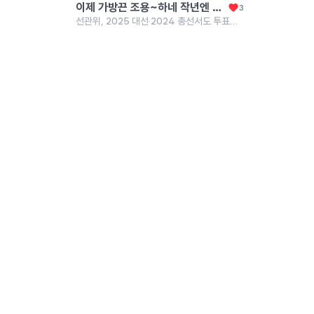
이제 가방끈 조용~하네 작년엔 유튜브로 세상을 배우지말라는 둥 개떼마냥 물어뜯던 사람들 어디갔나 몰라
3
선관위, 2025 대선·2024 총선서도 투표자 수 고쳤다