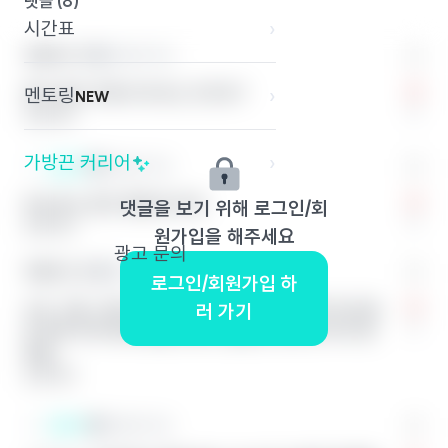
댓글 (
8
)
시간표
›
익명의 끈 1
익명의 학교
혹시 잠이 안와서 마시는 건가요?
멘토링
›
NEW
0
답글 달기
가방끈 커리어
›
끈쓴이
익명의 학교
아뇨아뇨 잠은 정말 잘 자요
댓글을 보기 위해 로그인/회
0
답글 달기
원가입을 해주세요
광고 문의
익명의 끈 2
익명의 학교
로그인/회원가입 하
나도 그럼.. 잠이 안와서 마시는 의존증 같은건 아닌데,
러 가기
0
걍 하루 마무리에 넷플 보면서 술한잔 하는게 낙이 돼
버림
답글 달기
끈쓴이
익명의 학교