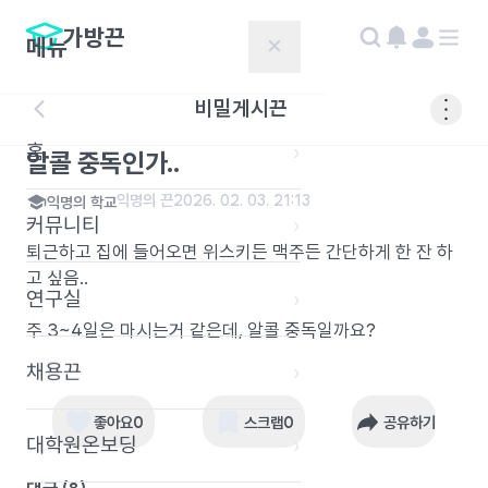
가방끈
메뉴
✕
비밀게시끈
홈
›
알콜 중독인가..
익명의 끈
2026. 02. 03. 21:13
익명의 학교
커뮤니티
›
퇴근하고 집에 들어오면 위스키든 맥주든 간단하게 한 잔 하
고 싶음..
연구실
›
주 3~4일은 마시는거 같은데, 알콜 중독일까요?
채용끈
›
좋아요
0
스크랩
0
공유하기
대학원온보딩
›