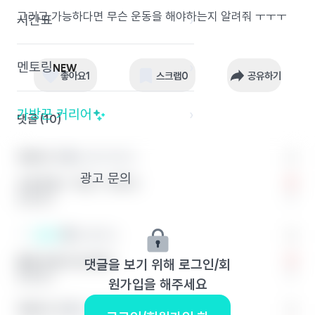
그리고 가능하다면 무슨 운동을 해야하는지 알려줘 ㅜㅜㅜ
시간표
›
멘토링
›
NEW
좋아요
1
스크랩
0
공유하기
가방끈 커리어
›
댓글 (
10
)
익명의 끈 1
숙명여자대학교
광고 문의
수분조절 + 식단 + 사우나
0
답글 달기
끈쓴이
연세대학교
물을 아예 마시지마?
댓글을 보기 위해 로그인/회
0
답글 달기
원가입을 해주세요
익명의 끈 2
이화여자대학교