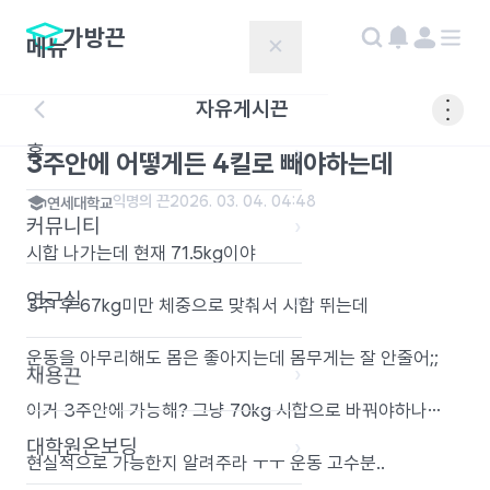
가방끈
메뉴
✕
자유게시끈
홈
›
3주안에 어떻게든 4킬로 빼야하는데
익명의 끈
2026. 03. 04. 04:48
연세대학교
커뮤니티
›
시합 나가는데 현재 71.5kg이야
연구실
›
3주 후 67kg미만 체중으로 맞춰서 시합 뛰는데
운동을 아무리해도 몸은 좋아지는데 몸무게는 잘 안줄어;;
채용끈
›
이거 3주안에 가능해? 그냥 70kg 시합으로 바꿔야하나…
대학원온보딩
›
현실적으로 가능한지 알려주라 ㅜㅜ 운동 고수분..