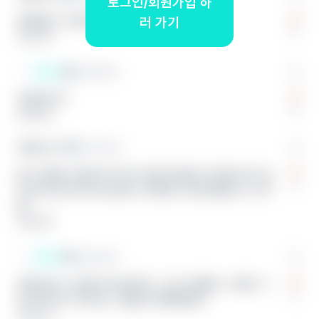
로그인/회원가입 하
운동말고 식단에 치중하는 건?
러 가기
0
답글 달기
끈쓴이
연세대학교
어떻게???
0
답글 달기
익명의 끈 3
부산대학교
탄수 얼마나 들어가? 탄수 최저로 줄이고 운동 강도 높
0
이는데 안다치게 조심하고 막판에 수분조절하는 수 밖
에
답글 달기
끈쓴이
연세대학교
운동강도는 엄청나게 높은데… 은근 안빠져.. 3끼만 그
0
냥 아무거나 먹는데… 밥을 걍 빼야할까?
답글 달기