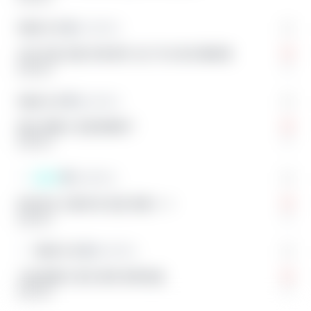
익명의 끈 5
서강대학교
수분 조절 보통 어케 해? 나도 딱 4키로 빼야해
0
답글 달기
익명의 끈 6
용인대학교
전날 계체나 당일계체야?
0
답글 달기
끈쓴이
연세대학교
아마추어 시합이라 당일 계체 ㅜㅜ
0
답글 달기
익명의 끈 6
용인대학교
그럼 평체가 맞아 괜히 회복안됨
0
답글 달기