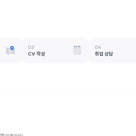
03
04
CV 작성
취업 상담
번호
129-88-02423