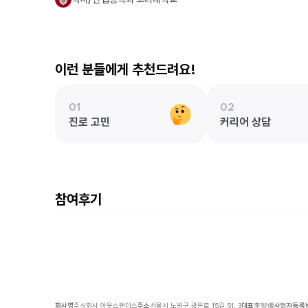
이런 분들에게 추천드려요!
01
02
진로 고민
커리어 상담
참여후기
회사명
주식회사 아웃스탠더스
주소
서울시 노원구 광운로 15길 51, 3
대표
李智優
사업자등록