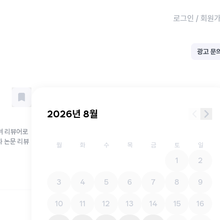
로그인
/
회원
광고 문
2026년 8월
하며 리뷰어로
과 논문 리뷰
월
화
수
목
금
토
일
1
2
3
4
5
6
7
8
9
10
11
12
13
14
15
16