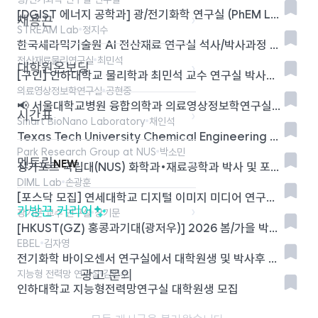
[DGIST 에너지 공학과] 광/전기화학 연구실 (PhEM Lab) 2026학년도 가을학기 대학원생 모집
›
채용끈
STREAM Lab
정지수
한국세라믹기술원 AI 전산재료 연구실 석사/박사과정 학생, 인턴 모집
전산재료물리연구실
최민석
대학원온보딩
›
[구인] 인하대학교 물리학과 최민석 교수 연구실 박사후 연구원
의료영상정보학연구실
공현중
📢 서울대학교병원 융합의학과 의료영상정보학연구실 2025 동계 인턴십 모집 안내
시간표
›
Smart BioNano Laboratory
채인석
Texas Tech University Chemical Engineering Smart BioNano Laboratory 박사과정 학생 모집
Park Research Group at NUS
박소민
멘토링
›
NEW
싱가포르 국립대(NUS) 화학과•재료공학과 박사 및 포닥모집
DIML Lab
손광훈
[포스닥 모집] 연세대학교 디지털 이미지 미디어 연구실 (DIML Lab)
가방끈 커리어
›
장기문 교수 연구실
장기문
[HKUST(GZ) 홍콩과기대(광저우)] 2026 봄/가을 박사과정 모집: 도시공학 및 데이터기반 도시설계
EBEL
김자영
전기화학 바이오센서 연구실에서 대학원생 및 박사후 연구원을 모집합니다.
광고 문의
지능형 전력망 연구실
김인수
인하대학교 지능형전력망연구실 대학원생 모집