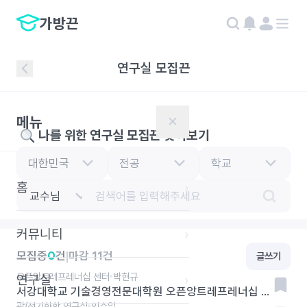
가방끈
연구실 모집끈
메뉴
✕
나를 위한 연구실 모집끈 찾아보기
홈
›
교수님
커뮤니티
›
모집중
0
건
|
마감
11
건
글쓰기
오픈앙트레프레너십 센터
박현규
연구실
›
서강대학교 기술경영전문대학원 오픈앙트레프레너십 센터 연구원 모집
광/전기화학 연구실
인수일