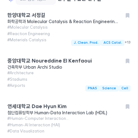
한양대학교
서정길
화학공학과
Molecular Catalysis & Reaction Engineering Laboratory (MCREL)
#
Molecular Catalysis
#
Reaction Engineering
#
Materials Catalysis
+
13
J. Clean. Prod.
ACS Catal.
중앙대학교
Noureddine El Kenfaoui
건축학부
Urban Archi Studio
#
Architecture
#
Stadiums
#
Airports
PNAS
Science
Cell
연세대학교
Dae Hyun Kim
첨단컴퓨팅학부
Human-Data Interaction Lab (HDIL)
#
Human-Computer Interaction (HCI)
#
Human-AI Interaction (HAI)
#
Data Visualization