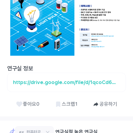
연구실 정보
https://drive.google.com/file/d/1qcoCd6Wtf0QgthmDt84B5iia4LA1UBtf/view
좋아요
0
스크랩
1
공유하기
연구실적 높은 연구실