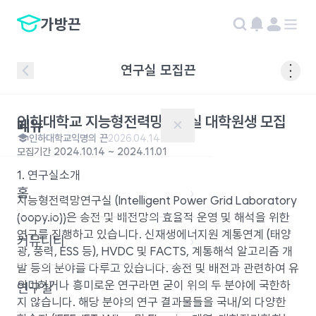
가방끈
연구실 모집끈
인하대학교 지능형전력망연구실 대학원생 모집
메뉴
✕
인하대학교
익명의 끈
2026.04.14 13:35
모집기간
2024.10.14
~
2024.11.01
1. 연구실소개
홈
›
지능형전력망연구실 (Intelligent Power Grid Laboratory
(oopy.io))은 송전 및 배전망의 효율적 운영 및 해석을 위한
연구를 진행하고 있습니다. 신재생에너지원 계통연계 (태양
커뮤니티
›
광, 풍력, ESS 등), HVDC 및 FACTS, 계통해석 알고리즘 개
발 등의 분야를 다루고 있습니다. 송전 및 배전과 관련하여 유
의미하거나 흥미로운 연구라면 굳이 위의 두 분야에 국한하
연구실
›
지 않습니다. 해당 분야의 연구 결과물들을 국내/외 다양한