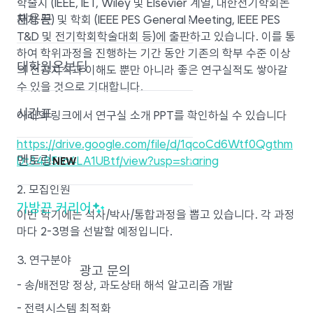
학술지 (IEEE, IET, Wiley 및 Elsevier 계열, 대한전기학회논
채용끈
›
문지 등) 및 학회 (IEEE PES General Meeting, IEEE PES
T&D 및 전기학회학술대회 등)에 출판하고 있습니다. 이를 통
하여 학위과정을 진행하는 기간 동안 기존의 학부 수준 이상
대학원온보딩
›
의 전공지식과 이해도 뿐만 아니라 좋은 연구실적도 쌓아갈
수 있을 것으로 기대합니다.
시간표
›
아래의 링크에서 연구실 소개 PPT를 확인하실 수 있습니다
https://drive.google.com/file/d/1qcoCd6Wtf0Qgthm
멘토링
›
Dt84B5iia4LA1UBtf/view?usp=sharing
NEW
2. 모집인원
가방끈 커리어
›
이번 학기에는 석사/박사/통합과정을 뽑고 있습니다. 각 과정
마다 2-3명을 선발할 예정입니다.
3. 연구분야
광고 문의
- 송/배전망 정상, 과도상태 해석 알고리즘 개발
- 전력시스템 최적화