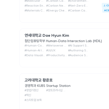
#
Molecular Catalysis
#
Carbon Capture
#
Environmental Chemistry
#
Reaction Engineering
#
Carbon Neutral Technology
#
Net-Zero Engineering
J. C
#
Materials Catalysis
#
Energy Chemistry
#
Carbon Capture, Utilization and Storage (CCUS)
ACS
연세대학교
Dae Hyun Kim
첨단컴퓨팅학부
Human-Data Interaction Lab (HDIL)
#
Human-Computer Interaction (HCI)
#
Metaverse & Hybrid Space
#
AI Support Systems
#
Human-AI Interaction (HAI)
#
UI/UX
#
Authoring Support
#
Data Visualization
#
Productivity & Collaboration
#
Audience Support
고려대학교
황준호
경영학과
KUBS Startup Station
#
창업가정신
#
앙트프러너십 교육
#
혁신
#
스타트업 보육