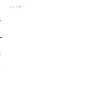
전체보기
터
b)
,
연