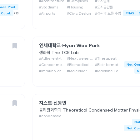
#
Architecture
#
Campuses
#
도시설계
lean. Prod.
#
Stadiums
#
Housing
#
도시공간론
 Catal.
+
13
#
Airports
#
Civic Design
#
경관 컨트롤 수법
PNAS
연세대학교
Hyun Woo Park
생화학
The TCR Lab
#
Adherent-to-Suspension Transition (AST) and metastasis
#
Next generation anti-metastatic drug development
#
Therapeutic Target Identification
#
Cancer metabolism and therapeutic responses
#
Biomedical Data Analysis (Genomic, Transcriptomic, Proteomic)
#
Bioinformatics
Nat. Ge
#
Immuno-oncology and inflammatory diseases
#
Molecular Mechanisms of Complex Diseases (Cancer, Neurodegenerative Disorders)
#
Machine Learning
N
지스트
신동빈
물리광과학과
Theoretical Condensed Matter Physics Research 
#
condensed matter physics
Nat
Nat. Co