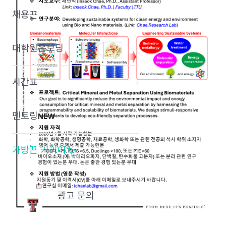
›
채용끈
대학원온보딩
›
시간표
›
멘토링
›
NEW
가방끈 커리어
›
광고 문의