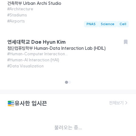
건축학부
Urban Archi Studio
#
Architecture
#
Stadiums
#
Airports
PNAS
Science
Cell
연세대학교
Dae Hyun Kim
첨단컴퓨팅학부
Human-Data Interaction Lab (HDIL)
#
Human-Computer Interaction (HCI)
#
Human-AI Interaction (HAI)
#
Data Visualization
유사한 입시끈
전체보기
불러오는 중...