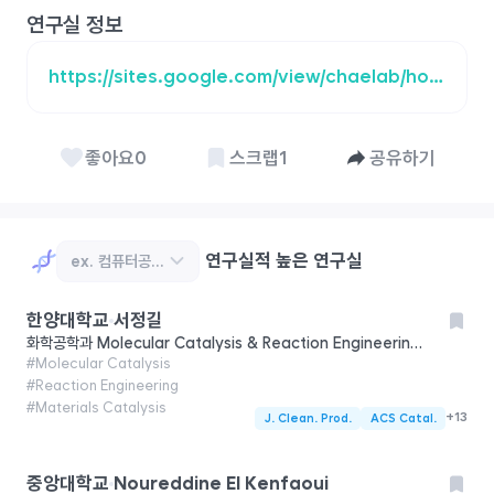
연구실 정보
https://sites.google.com/view/chaelab/home?authuser=0
좋아요
0
스크랩
1
공유하기
연구실적 높은 연구실
한양대학교
서정길
화학공학과
Molecular Catalysis & Reaction Engineering Laboratory (MCREL)
#
Molecular Catalysis
#
Reaction Engineering
#
Materials Catalysis
+
13
J. Clean. Prod.
ACS Catal.
중앙대학교
Noureddine El Kenfaoui