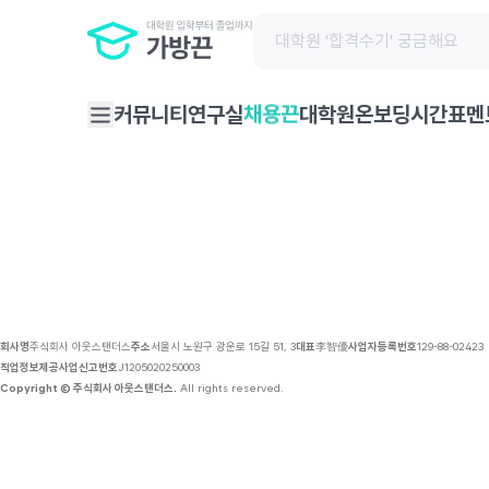
채용 공고 | 가방끈
채용끈
커뮤니티
연구실
대학원온보딩
시간표
멘
회사명
주식회사 아웃스탠더스
주소
서울시 노원구 광운로 15길 51, 3
대표
李智優
사업자등록번호
129-88-02423
직업정보제공사업신고번호
J1205020250003
Copyright © 주식회사 아웃스탠더스.
All rights reserved.