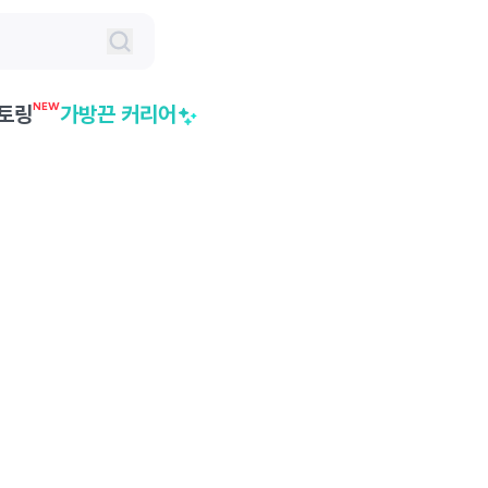
NEW
토링
가방끈 커리어