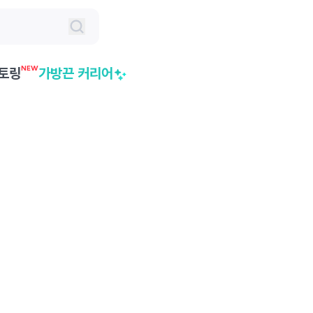
NEW
토링
가방끈 커리어