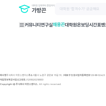
채용 공고 | 가방끈
채용끈
커뮤니티
연구실
대학원온보딩
시간표
멘
회사명
주식회사 아웃스탠더스
주소
서울시 노원구 광운로 15길 51, 3
대표
李智優
사업자등록번호
129-88-02423
직업정보제공사업신고번호
J1205020250003
Copyright © 주식회사 아웃스탠더스.
All rights reserved.