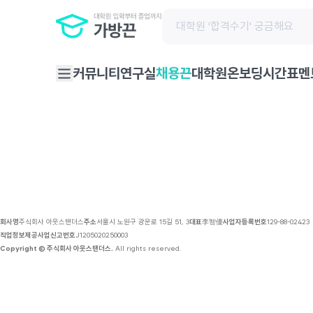
채용 공고 | 가방끈
커뮤니티
연구실
대학원온보딩
시간표
멘
채용끈
회사명
주식회사 아웃스탠더스
주소
서울시 노원구 광운로 15길 51, 3
대표
李智優
사업자등록번호
129-88-02423
직업정보제공사업신고번호
J1205020250003
Copyright © 주식회사 아웃스탠더스.
All rights reserved.