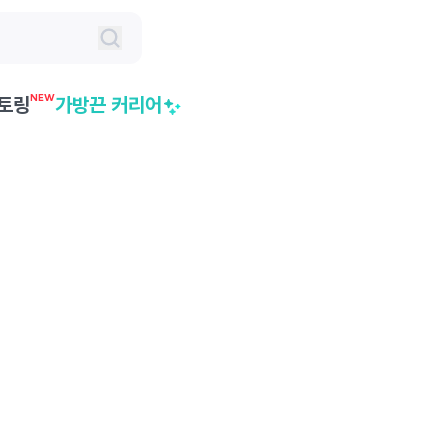
NEW
토링
가방끈 커리어