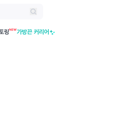
NEW
토링
가방끈 커리어