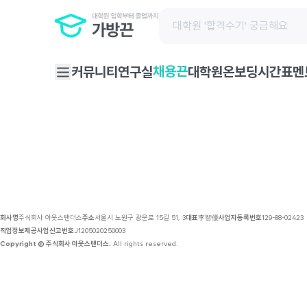
채용 공고 | 가방끈
채용끈
커뮤니티
연구실
대학원온보딩
시간표
멘
회사명
주식회사 아웃스탠더스
주소
서울시 노원구 광운로 15길 51, 3
대표
李智優
사업자등록번호
129-88-02423
직업정보제공사업신고번호
J1205020250003
Copyright © 주식회사 아웃스탠더스.
All rights reserved.