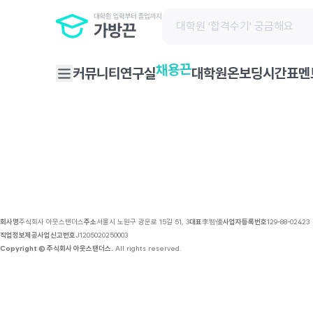
채용 공고 | 가방끈
채용끈
커뮤니티
연구실
대학원온보딩
시간표
멘
회사명
주식회사 아웃스탠더스
주소
서울시 노원구 광운로 15길 51, 3
대표
李智優
사업자등록번호
129-88-02423
직업정보제공사업신고번호
J1205020250003
Copyright © 주식회사 아웃스탠더스.
All rights reserved.