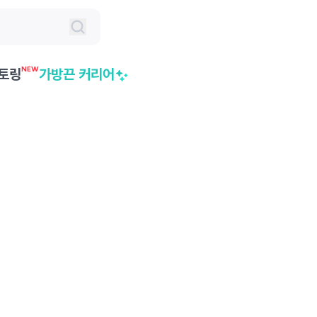
NEW
토링
가방끈 커리어