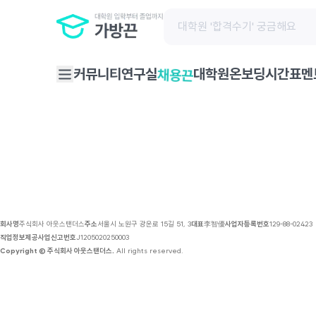
채용 공고 | 가방끈
커뮤니티
연구실
대학원온보딩
시간표
멘
채용끈
회사명
주식회사 아웃스탠더스
주소
서울시 노원구 광운로 15길 51, 3
대표
李智優
사업자등록번호
129-88-02423
직업정보제공사업신고번호
J1205020250003
Copyright © 주식회사 아웃스탠더스.
All rights reserved.