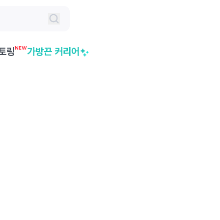
NEW
토링
가방끈 커리어