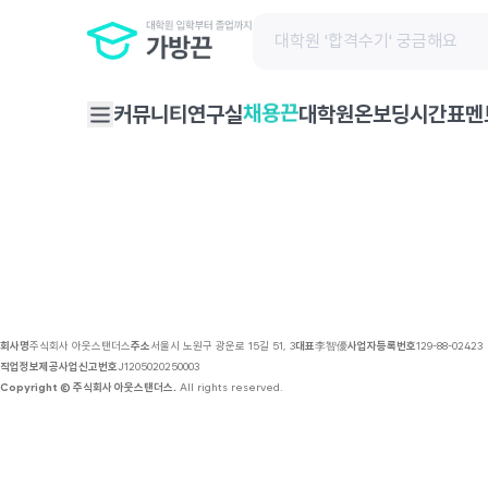
채용 공고 | 가방끈
채용끈
커뮤니티
연구실
대학원온보딩
시간표
멘
회사명
주식회사 아웃스탠더스
주소
서울시 노원구 광운로 15길 51, 3
대표
李智優
사업자등록번호
129-88-02423
직업정보제공사업신고번호
J1205020250003
Copyright © 주식회사 아웃스탠더스.
All rights reserved.