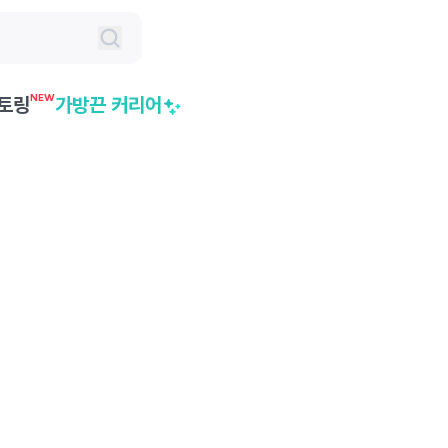
NEW
토링
가방끈 커리어