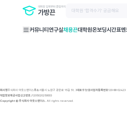
채용 공고 | 가방끈
채용끈
커뮤니티
연구실
대학원온보딩
시간표
멘
회사명
주식회사 아웃스탠더스
주소
서울시 노원구 광운로 15길 51, 3
대표
李智優
사업자등록번호
129-88-02423
직업정보제공사업신고번호
J1205020250003
Copyright © 주식회사 아웃스탠더스.
All rights reserved.