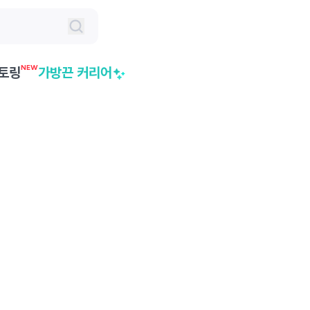
NEW
토링
가방끈 커리어