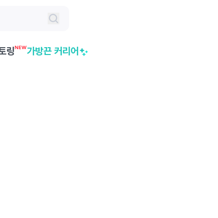
NEW
토링
가방끈 커리어