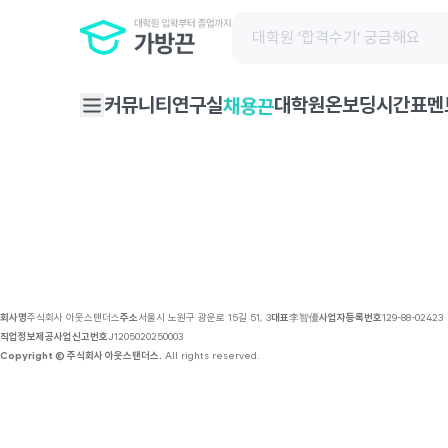
채용 공고 | 가방끈
커뮤니티
연구실
대학원온보딩
시간표
멘
채용끈
회사명
주식회사 아웃스탠더스
주소
서울시 노원구 광운로 15길 51, 3
대표
李智優
사업자등록번호
129-88-02423
직업정보제공사업신고번호
J1205020250003
Copyright © 주식회사 아웃스탠더스.
All rights reserved.