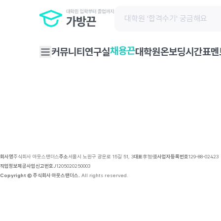
채용 공고 | 가방끈
커뮤니티
연구실
대학원온보딩
시간표
멘
채용끈
회사명
주식회사 아웃스탠더스
주소
서울시 노원구 광운로 15길 51, 3
대표
李智優
사업자등록번호
129-88-02423
직업정보제공사업신고번호
J1205020250003
Copyright © 주식회사 아웃스탠더스.
All rights reserved.