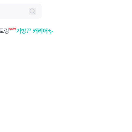
NEW
토링
가방끈 커리어