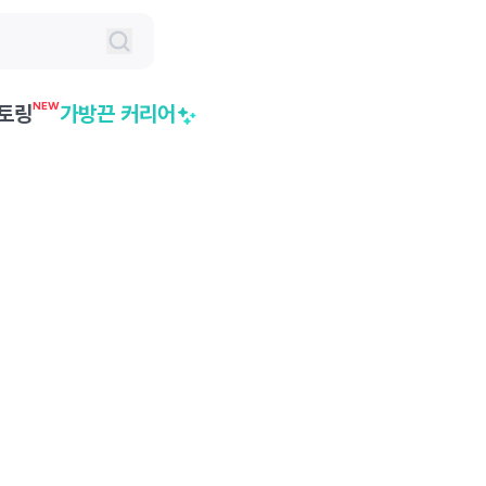
NEW
토링
가방끈 커리어