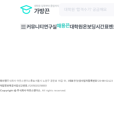
채용 공고 | 가방끈
채용끈
커뮤니티
연구실
대학원온보딩
시간표
멘
회사명
주식회사 아웃스탠더스
주소
서울시 노원구 광운로 15길 51, 3
대표
李智優
사업자등록번호
129-88-02423
직업정보제공사업신고번호
J1205020250003
Copyright © 주식회사 아웃스탠더스.
All rights reserved.