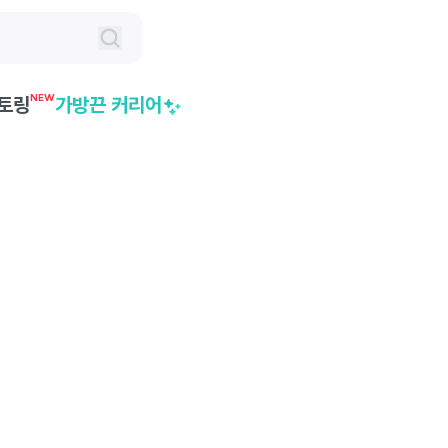
NEW
토링
가방끈 커리어