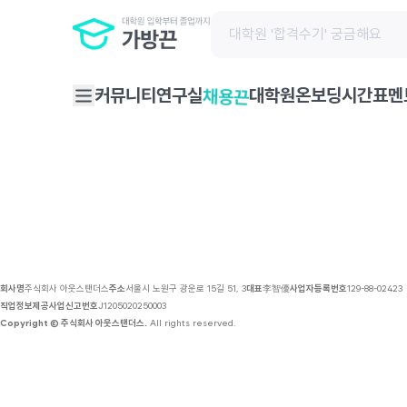
채용 공고 | 가방끈
커뮤니티
연구실
대학원온보딩
시간표
멘
채용끈
회사명
주식회사 아웃스탠더스
주소
서울시 노원구 광운로 15길 51, 3
대표
李智優
사업자등록번호
129-88-02423
직업정보제공사업신고번호
J1205020250003
Copyright © 주식회사 아웃스탠더스.
All rights reserved.