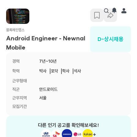
채용 공고 | 가방끈
블록체인랩스
Android Engineer - Newnal
D-
상시채용
Mobile
경력
7년~10년
|
|
|
학력
박사
포닥
학사
석사
근무형태
직군
안드로이드
근무지역
서울
모집기간
다른 인기 공고를 확인해보세요!
+