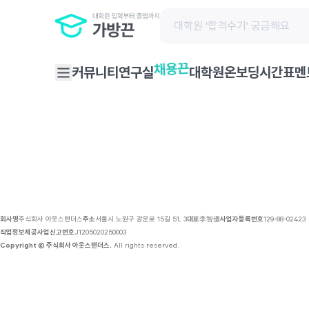
채용 공고 | 가방끈
채용끈
커뮤니티
연구실
대학원온보딩
시간표
멘
회사명
주식회사 아웃스탠더스
주소
서울시 노원구 광운로 15길 51, 3
대표
李智優
사업자등록번호
129-88-02423
직업정보제공사업신고번호
J1205020250003
Copyright © 주식회사 아웃스탠더스.
All rights reserved.