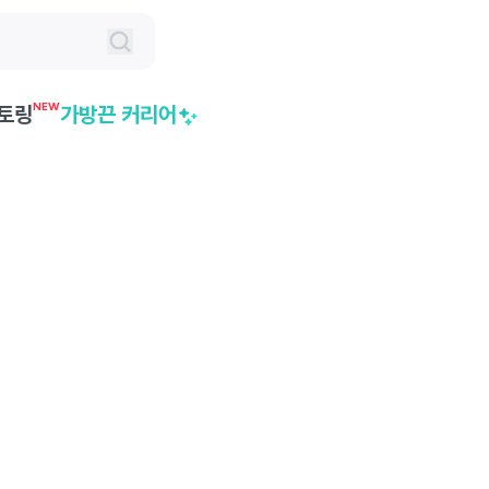
NEW
토링
가방끈 커리어