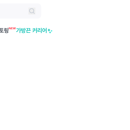
NEW
토링
가방끈 커리어