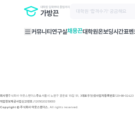
채용 공고 | 가방끈
커뮤니티
연구실
대학원온보딩
시간표
멘
채용끈
회사명
주식회사 아웃스탠더스
주소
서울시 노원구 광운로 15길 51, 3
대표
李智優
사업자등록번호
129-88-02423
직업정보제공사업신고번호
J1205020250003
Copyright © 주식회사 아웃스탠더스.
All rights reserved.