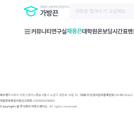
채용 공고 | 가방끈
커뮤니티
연구실
대학원온보딩
시간표
멘
채용끈
회사명
주식회사 아웃스탠더스
주소
서울시 노원구 광운로 15길 51, 3
대표
李智優
사업자등록번호
129-88-02423
직업정보제공사업신고번호
J1205020250003
Copyright © 주식회사 아웃스탠더스.
All rights reserved.