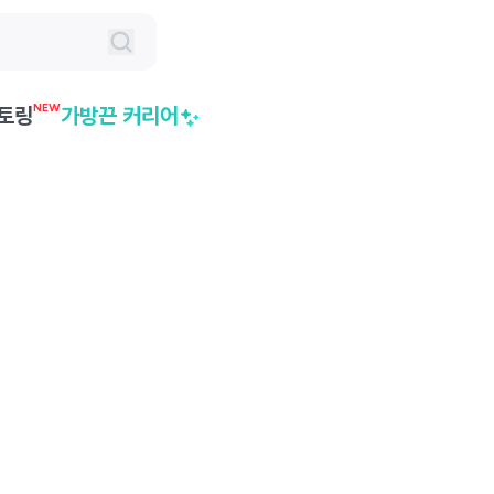
NEW
토링
가방끈 커리어