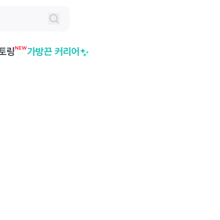
NEW
토링
가방끈 커리어