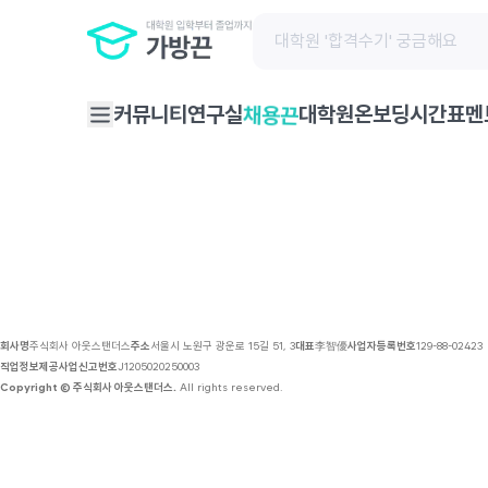
채용 공고 | 가방끈
채용끈
커뮤니티
연구실
대학원온보딩
시간표
멘
회사명
주식회사 아웃스탠더스
주소
서울시 노원구 광운로 15길 51, 3
대표
李智優
사업자등록번호
129-88-02423
직업정보제공사업신고번호
J1205020250003
Copyright © 주식회사 아웃스탠더스.
All rights reserved.