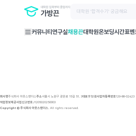
채용 공고 | 가방끈
커뮤니티
연구실
대학원온보딩
시간표
멘
채용끈
회사명
주식회사 아웃스탠더스
주소
서울시 노원구 광운로 15길 51, 3
대표
李智優
사업자등록번호
129-88-02423
직업정보제공사업신고번호
J1205020250003
Copyright © 주식회사 아웃스탠더스.
All rights reserved.