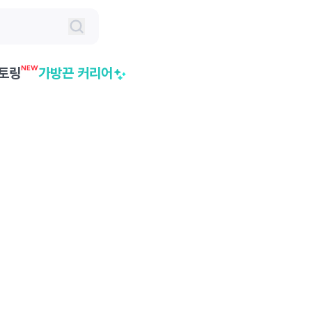
NEW
토링
가방끈 커리어