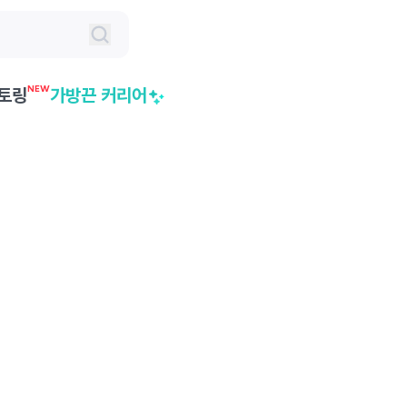
NEW
토링
가방끈 커리어