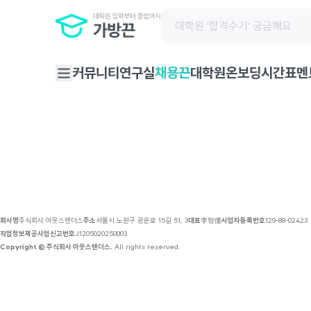
채용 공고 | 가방끈
커뮤니티
연구실
대학원온보딩
시간표
멘
채용끈
회사명
주식회사 아웃스탠더스
주소
서울시 노원구 광운로 15길 51, 3
대표
李智優
사업자등록번호
129-88-02423
직업정보제공사업신고번호
J1205020250003
Copyright © 주식회사 아웃스탠더스.
All rights reserved.