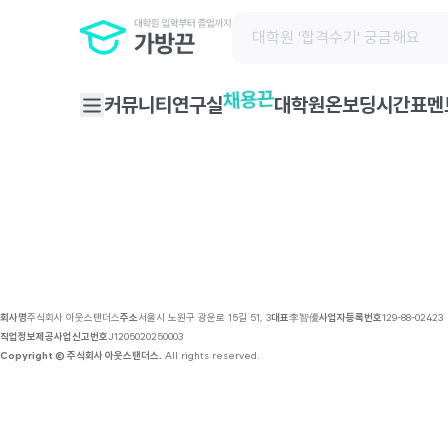
채용 공고 | 가방끈
채용끈
커뮤니티
연구실
대학원온보딩
시간표
멘
회사명
주식회사 아웃스탠더스
주소
서울시 노원구 광운로 15길 51, 3
대표
李智優
사업자등록번호
129-88-02423
직업정보제공사업신고번호
J1205020250003
Copyright © 주식회사 아웃스탠더스.
All rights reserved.