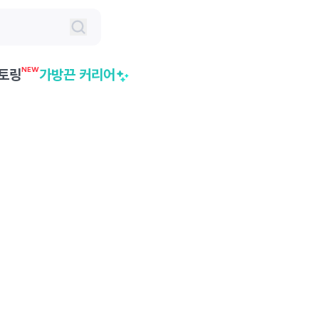
NEW
토링
가방끈 커리어