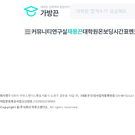
채용 공고 | 가방끈
커뮤니티
연구실
대학원온보딩
시간표
멘
채용끈
회사명
주식회사 아웃스탠더스
주소
서울시 노원구 광운로 15길 51, 3
대표
李智優
사업자등록번호
129-88-02423
직업정보제공사업신고번호
J1205020250003
Copyright © 주식회사 아웃스탠더스.
All rights reserved.