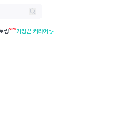
NEW
토링
가방끈 커리어