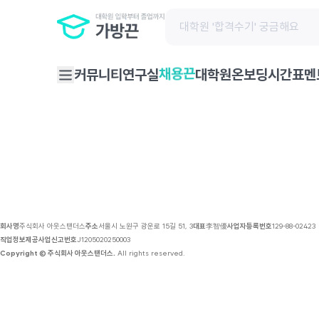
채용 공고 | 가방끈
채용끈
커뮤니티
연구실
대학원온보딩
시간표
멘
회사명
주식회사 아웃스탠더스
주소
서울시 노원구 광운로 15길 51, 3
대표
李智優
사업자등록번호
129-88-02423
직업정보제공사업신고번호
J1205020250003
Copyright © 주식회사 아웃스탠더스.
All rights reserved.