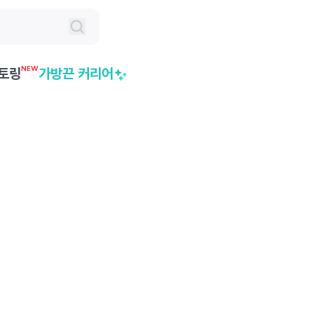
NEW
토링
가방끈 커리어