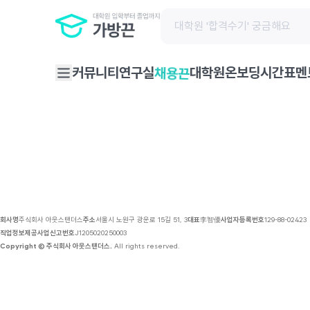
채용 공고 | 가방끈
커뮤니티
연구실
대학원온보딩
시간표
멘
채용끈
회사명
주식회사 아웃스탠더스
주소
서울시 노원구 광운로 15길 51, 3
대표
李智優
사업자등록번호
129-88-02423
직업정보제공사업신고번호
J1205020250003
Copyright © 주식회사 아웃스탠더스.
All rights reserved.