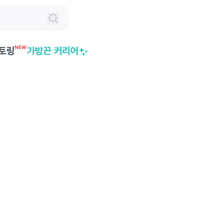
NEW
토링
가방끈 커리어