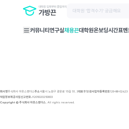
채용 공고 | 가방끈
커뮤니티
연구실
대학원온보딩
시간표
멘
채용끈
회사명
주식회사 아웃스탠더스
주소
서울시 노원구 광운로 15길 51, 3
대표
李智優
사업자등록번호
129-88-02423
직업정보제공사업신고번호
J1205020250003
Copyright © 주식회사 아웃스탠더스.
All rights reserved.