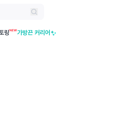
NEW
토링
가방끈 커리어