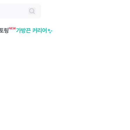
NEW
토링
가방끈 커리어