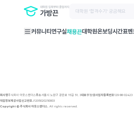
채용 공고 | 가방끈
커뮤니티
연구실
대학원온보딩
시간표
멘
채용끈
회사명
주식회사 아웃스탠더스
주소
서울시 노원구 광운로 15길 51, 3
대표
李智優
사업자등록번호
129-88-02423
직업정보제공사업신고번호
J1205020250003
Copyright © 주식회사 아웃스탠더스.
All rights reserved.