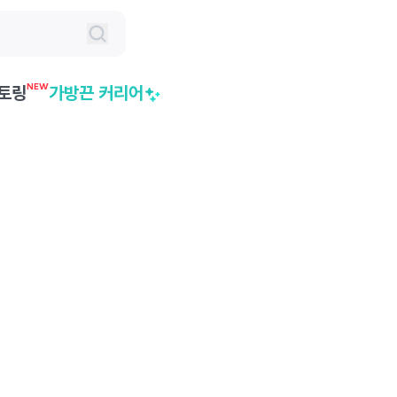
NEW
토링
가방끈 커리어