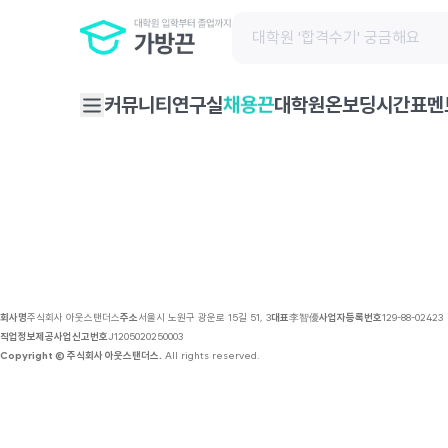
채용 공고 | 가방끈
채용끈
커뮤니티
연구실
대학원온보딩
시간표
멘
회사명
주식회사 아웃스탠더스
주소
서울시 노원구 광운로 15길 51, 3
대표
李智優
사업자등록번호
129-88-02423
직업정보제공사업신고번호
J1205020250003
Copyright © 주식회사 아웃스탠더스.
All rights reserved.